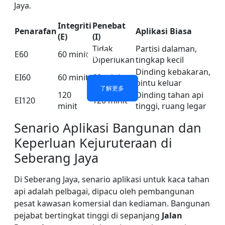
Jaya.
Integriti
Penebat
Penarafan
Aplikasi Biasa
(E)
(I)
Tidak
Partisi dalaman,
防火玻璃隔断墙
单层防火玻璃
双层防火玻璃
防火玻璃门窗
E60
60 minit
Diperlukan
tingkap kecil
Dinding kebakaran,
EI60
60 minit
60 minit
pintu keluar
了解更多
了解更多
了解更多
了解更多
120
Dinding tahan api
EI120
120 minit
minit
tinggi, ruang legar
Senario Aplikasi Bangunan dan
Keperluan Kejuruteraan di
Seberang Jaya
Di Seberang Jaya, senario aplikasi untuk kaca tahan
api adalah pelbagai, dipacu oleh pembangunan
pesat kawasan komersial dan kediaman. Bangunan
pejabat bertingkat tinggi di sepanjang
Jalan