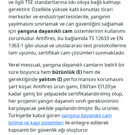
ve ilgili TSE standartlarına sıkı sıkıya bağlı kalmayı
gerektirir. Özellikle yüksek katlı konutlar, ticari
merkezler ve endüstriyel tesislerde, yangının
yayılmasını sınırlamak ve can güvenliğini sağlamak
için
yangına dayanıklı cam
sistemlerinin kullanımı
zorunludur. Antifires, bu bağlamda TS 12633 ve EN
1363-1 gibi ulusal ve uluslararası test protokollerine
tam uyumlu, sertifikalı cam çözümleri sunmaktadır.
Yerel mevzuat, yangına dayanıklı camların belirli bir
süre boyunca hem
bütünlük (E)
hem de
gerektiğinde
yalıtım (I)
performansını korumasını
şart koşar. Antifires ürün gamı, E60’tan EI120’ye
kadar geniş bir yelpazede sertifikalandırılmış olup,
her projenin yangın dayanım sınıfı gereksinimini
karşılayacak şekilde yapılandırılmıştır. Bu ürünler,
Türkiye’de kabul gören
yangına dayanıklı cam
bölme ve kapı sistemleri
ile entegre edilerek
kapsamlı bir güvenlik ağı oluşturur.