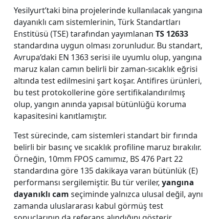
Yesilyurt’taki bina projelerinde kullanılacak yangına
dayanıklı cam sistemlerinin, Türk Standartları
Enstitüsü (TSE) tarafından yayımlanan
TS 12633
standardına uygun olması zorunludur. Bu standart,
Avrupa’daki EN 1363 serisi ile uyumlu olup, yangına
maruz kalan camın belirli bir zaman-sıcaklık eğrisi
altında test edilmesini şart koşar. Antifires ürünleri,
bu test protokollerine göre sertifikalandırılmış
olup, yangın anında yapısal bütünlüğü koruma
kapasitesini kanıtlamıştır.
Test sürecinde, cam sistemleri standart bir fırında
belirli bir basınç ve sıcaklık profiline maruz bırakılır.
Örneğin, 10mm FPOS camımız, BS 476 Part 22
standardına göre 135 dakikaya varan bütünlük (E)
performansı sergilemiştir. Bu tür veriler,
yangına
dayanıklı cam
seçiminde yalnızca ulusal değil, aynı
zamanda uluslararası kabul görmüş test
sonuçlarının da referans alındığını gösterir.