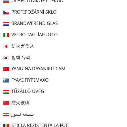
ОГНЕСТОЙКОЕ СТЕКЛО
PROTIPOŽÁRNÍ SKLO
BRANDWEREND GLAS
VETRO TAGLIAFUOCO
防火ガラス
방화 유리
YANGINA DAYANIKLI CAM
ΓΥΑΛΊ ΠΥΡΊΜΑΧΟ
TŰZÁLLÓ ÜVEG
防火玻璃
شیشه نسوز
STICLĂ REZISTENTĂ LA FOC