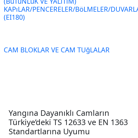
(BüTüNLüK VE YALıTıM)
KAPıLAR/PENCERELER/BöLMELER/DUVARL
(EI180)
CAM BLOKLAR VE CAM TUğLALAR
Yangına Dayanıklı Camların
Türkiye’deki TS 12633 ve EN 1363
Standartlarına Uyumu