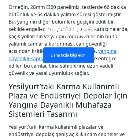
Örneğin, 28mm EI60 panelimiz, testlerde 66 dakika
bütünlük ve 64 dakika yalıtım süresi göstermiştir.
Bu, yangının diğer bölümlere geçişini etkili bir
YANGINA DAYANIKLI CAM
YANMAZ CAM PENCERE
ÇİFT KATLI YANGINA
TEK KATLI YANGINA
şekilde engeller. Yesilyurt’taki yüksek katlı binalarda,
DAYANIKLI CAM
DAYANIKLI CAM
BÖLME DUVAR
VE KAPILAR
kaçış yollarının ve yangın merdivenlerinin bu tür
yalıtımlı camlarla korunması, can güvenliği
açısından kritik öneme sahiptir. Ayrıca,
yangına
Daha fazla bilgi edin
Daha fazla bilgi edin
Daha fazla bilgi edin
Daha fazla bilgi edin
dayanıklı kapı ve pencere sistemleri
ile entegre
edilen bu camlar, bina sahiplerine uzun vadeli
güvenlik ve yasal uyumluluk sağlar.
Yesilyurt’taki Karma Kullanımlı
Plaza ve Endüstriyel Depolar İçin
Yangına Dayanıklı Muhafaza
Sistemleri Tasarımı
Yesilyurt’taki karma kullanımlı plazalar ve
endüstriyel depolar, geniş açıklıklı cam cepheler ve