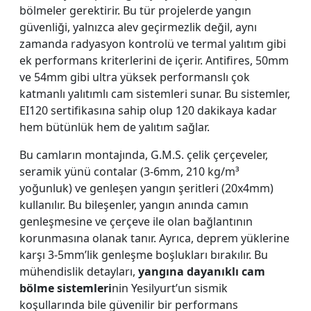
bölmeler gerektirir. Bu tür projelerde yangın
güvenliği, yalnızca alev geçirmezlik değil, aynı
zamanda radyasyon kontrolü ve termal yalıtım gibi
ek performans kriterlerini de içerir. Antifires, 50mm
ve 54mm gibi ultra yüksek performanslı çok
katmanlı yalıtımlı cam sistemleri sunar. Bu sistemler,
EI120 sertifikasına sahip olup 120 dakikaya kadar
hem bütünlük hem de yalıtım sağlar.
Bu camların montajında, G.M.S. çelik çerçeveler,
seramik yünü contalar (3-6mm, 210 kg/m³
yoğunluk) ve genleşen yangın şeritleri (20x4mm)
kullanılır. Bu bileşenler, yangın anında camın
genleşmesine ve çerçeve ile olan bağlantının
korunmasına olanak tanır. Ayrıca, deprem yüklerine
karşı 3-5mm’lik genleşme boşlukları bırakılır. Bu
mühendislik detayları,
yangına dayanıklı cam
bölme sistemleri
nin Yesilyurt’un sismik
koşullarında bile güvenilir bir performans