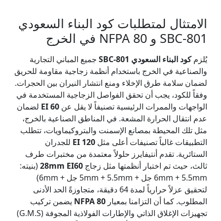
الامتثال لمتطلبات كود البناء السعودي
SBC-801 و NFPA 80 في الخرج
يُلزم
كود البناء السعودي SBC-801
جميع المباني التجارية
والصناعية في الخرج باستخدام أنظمة زجاجية مقاومة للحريق
لضمان سلامة طرق الإخلاء ومنع انتشار النيران بين الحجرات.
وفقاً للكود، يجب أن تحقق الفواصل الزجاجية المستخدمة في
الواجهات والممرات الرئيسية تصنيفاً لا يقل عن
EI 60
لضمان
عدم انتقال الحرارة المشعة. في المناطق الصناعية بالخرج،
مثل تلك المحيطة بمصانع الإسمنت والبتروكيماويات، تتطلب
التطبيقات غالباً تصنيفات أعلى مثل
EI 120
للجدران
الستائرية. تقدم أنتيفايرز حلولاً معتمدة من مختبرات طرف
ثالث، حيث تم اختبار أنظمتها مثل زجاج
28mm EI60
(بنيته:
6mm + 5.5mm جل + 5mm + 5.5mm جل + 6mm)
لتحقيق عزلاً حرارياً لمدة 64 دقيقة، متجاوزةً الحد الأدنى
المطلوب. كما أن التزامنا بمعيار
NFPA 80
يضمن تركيب
تجهيزات الإغلاق الذاتي والإطارات الفولاذية المجوفة (G.M.S)