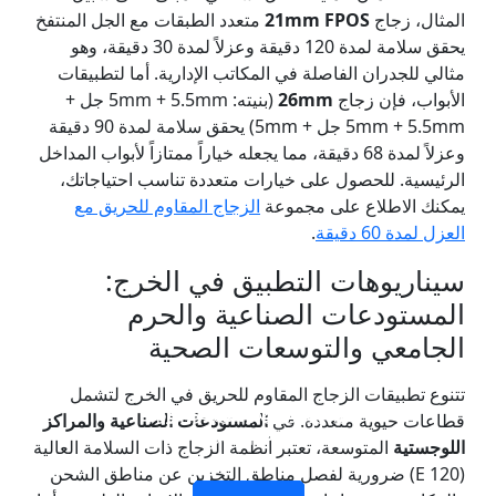
المثال، زجاج
21mm FPOS
متعدد الطبقات مع الجل المنتفخ
يحقق سلامة لمدة 120 دقيقة وعزلاً لمدة 30 دقيقة، وهو
مثالي للجدران الفاصلة في المكاتب الإدارية. أما لتطبيقات
الأبواب، فإن زجاج
26mm
(بنيته: 5mm + 5.5mm جل +
5mm + 5.5mm جل + 5mm) يحقق سلامة لمدة 90 دقيقة
وعزلاً لمدة 68 دقيقة، مما يجعله خياراً ممتازاً لأبواب المداخل
الرئيسية. للحصول على خيارات متعددة تناسب احتياجاتك،
يمكنك الاطلاع على مجموعة
الزجاج المقاوم للحريق مع
العزل لمدة 60 دقيقة
.
سيناريوهات التطبيق في الخرج:
المستودعات الصناعية والحرم
الجامعي والتوسعات الصحية
تتنوع تطبيقات الزجاج المقاوم للحريق في الخرج لتشمل
طبقة واحدة من الزجاج
جدار فاصل زجاجي مقاوم
نوافذ وأبواب زجاجية مقاومة
زجاج مزدوج الطبقات مقاوم
قطاعات حيوية متعددة. في
المستودعات الصناعية والمراكز
للحريق
للحريق
للحريق
المقاوم للحريق
اللوجستية
المتوسعة، تعتبر أنظمة الزجاج ذات السلامة العالية
(E 120) ضرورية لفصل مناطق التخزين عن مناطق الشحن