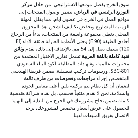
سوق الخرج بفضل موقعها الاستراتيجي. من خلال
مركز
التوزيع الرئيسي في الرياض
، نضمن وصول المنتجات إلى
مواقع العمل في الخرج في غضون أيام، مما يقلل المهلة
الزمنية للمشاريع ويخفض تكاليف الشحن. هذا المخزون
المحلي يغطي مجموعة واسعة من المنتجات، بدءاً من الزجاج
أحادي الطبقة (E 90) وحتى الأنظمة العازلة فائقة الأداء (EI
120) بسمك يصل إلى 54 مم. بالإضافة إلى ذلك، نقدم
وثائق
فنية كاملة باللغة العربية
تشمل تقارير الاختبار المعتمدة من
مختبرات عالمية، وشهادات المطابقة لكود البناء السعودي
SBC-801، ورسومات تركيب تفصيلية. يضمن فريقنا الهندسي
المتخصص إجراء
مراجعات وفحوصات من طرف ثالث
لضمان أن كل نظام يتم تركيبه يلبي أعلى معايير الجودة
والسلامة. نحن لا نقدم منتجاً فحسب، بل نقدم شراكة هندسية
كاملة تضمن نجاح مشروعك في الخرج من البداية إلى النهاية.
للحصول على عرض أسعار مخصص لمشروعك، يرجى
الاتصال بفريق المبيعات لدينا.