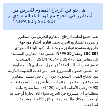
هل يتوافق الزجاج المقاوم للحريق من
أنتيفايرز في الخرج مع كود البناء السعودي
SBC-801 و NFPA 80؟
نعم، جميع أنظمة الزجاج المقاوم للحريق من أنتيفايرز
والموردة لمشاريع الخرج تحمل
تقارير اختبار من جهة
خارجية معتمدة
تتوافق مع متطلبات
كود البناء السعودي
SBC-801
و
معيار NFPA 80
. تضمن هذه التقارير، المستندة
إلى معايير مثل BS 476 وBS EN 1634-1، أن المنتجات
تحقق تصنيفات السلامة (E) والعزل الحراري (I) المطلوبة.
هذا يضمن حصول المشروع على الموافقات القانونية اللازمة
من الدفاع المدني السعودي دون أي تأخير. تمتلك أنتيفايرز
مجموعة واسعة من المنتجات، بدءاً من زجاج السلامة فقط
(E 90) وحتى الأنظمة العازلة (EI 120)، مما يسمح بتلبية
متطلبات أي مشروع في الخرج، سواء كان تجارياً أو صناعياً
أو صحياً. يمكنك طلب حزمة الوثائق الكاملة لمشروعك
لمراجعتها.