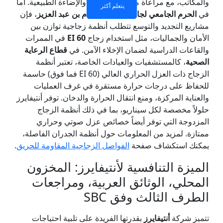
والمكاتب، مع مراعاة متطلبات التهوية والإضاءة الطبيعية. أما
يتعلم أكثر
يتعلم أكثر
يتعلم أكثر
يتعلم أكثر
في
الحرم الجامعي لجامعة الأمير سطام بن عبد العزيز
، فإن
مشاريع التجديد والتوسع تتطلب أنظمة زجاجية توازن بين
الأمان والجماليات، مثل استخدام زجاج
EI 60
في الممرات
والقاعات الدراسية لضمان الإخلاء الآمن. في
قطاع الرعاية
الصحية
، كالمستشفيات والعيادات الخاصة، تعتبر أنظمة
الزجاج ذات العزل الحراري العالي (EI 60 فما فوق) حاسمة
للحفاظ على درجات حرارة مستقرة في غرف العمليات
والعناية المركزة، ومنع انتقال الحرارة والدخان. توفر أنتيفايرز
حلولاً مخصصة لكل سيناريو، بما في ذلك أنظمة الزجاج
المزدوجة التي توفر أيضاً خصائص عزل صوتي وحراري
ممتازة. لمزيد من المعلومات حول أنظمة الجدران الفاصلة،
يمكنك استكشاف صفحة
الفواصل الزجاجية المقاومة للحريق
.
الميزة التنافسية لأنتيفايرز: المخزون
المحلي، الوثائق العربية، ومراجعات
الطرف الثالث وفق SBC
تتميز شركة
أنتيفايرز
بقدرتها الفريدة على تلبية احتياجات