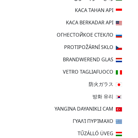
KACA TAHAN API
KACA BERKADAR API
ОГНЕСТОЙКОЕ СТЕКЛО
PROTIPOŽÁRNÍ SKLO
BRANDWEREND GLAS
VETRO TAGLIAFUOCO
防火ガラス
방화 유리
YANGINA DAYANIKLI CAM
ΓΥΑΛΊ ΠΥΡΊΜΑΧΟ
TŰZÁLLÓ ÜVEG