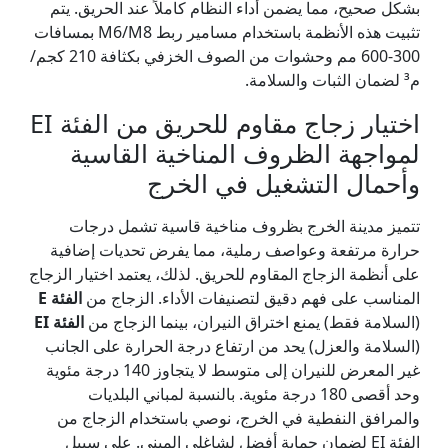
بشكل صحيح، مما يضمن أداء النظام كاملاً عند الحريق. يتم
تثبيت هذه الأنظمة باستخدام مسامير ربط M6/M8 بمسافات
300-600 مم وحشوات من الصوف الخزفي بكثافة 210 كجم/
م³ لضمان الثبات والسلامة.
اختيار زجاج مقاوم للحريق من الفئة EI
لمواجهة الظروف المناخية القاسية
وأحمال التشغيل في الخرج
تتميز مدينة الخرج بظروف مناخية قاسية تشمل درجات
حرارة مرتفعة وعواصف رملية، مما يفرض تحديات إضافية
على أنظمة الزجاج المقاوم للحريق. لذلك، يعتمد اختيار الزجاج
المناسب على فهم دقيق لتصنيفات الأداء. الزجاج من
الفئة E
(السلامة فقط) يمنع اختراق النيران، بينما الزجاج من
الفئة EI
(السلامة والعزل) يحد من ارتفاع درجة الحرارة على الجانب
غير المعرض للنيران إلى متوسط لا يتجاوز 140 درجة مئوية
وحد أقصى 180 درجة مئوية. بالنسبة لمباني البلديات
والمرافق النفطية في الخرج، نوصي باستخدام الزجاج من
الفئة EI لضمان حماية أفضل لشاغلي المبنى. على سبيل