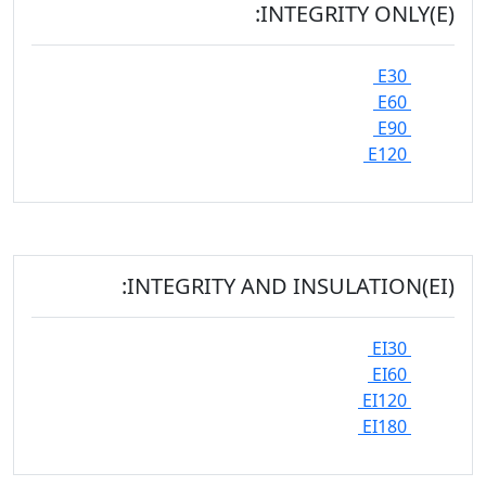
INTEGRITY ONLY(E):
E30
E60
E90
E120
INTEGRITY AND INSULATION(EI):
EI30
EI60
EI120
EI180