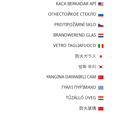
KACA BERKADAR API
ОГНЕСТОЙКОЕ СТЕКЛО
PROTIPOŽÁRNÍ SKLO
BRANDWEREND GLAS
VETRO TAGLIAFUOCO
防火ガラス
방화 유리
YANGINA DAYANIKLI CAM
ΓΥΑΛΊ ΠΥΡΊΜΑΧΟ
TŰZÁLLÓ ÜVEG
防火玻璃