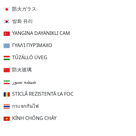
防火ガラス
방화 유리
YANGINA DAYANIKLI CAM
ΓΥΑΛΊ ΠΥΡΊΜΑΧΟ
TŰZÁLLÓ ÜVEG
防火玻璃
شیشه نسوز
STICLĂ REZISTENTĂ LA FOC
กระจกกันไฟ
KÍNH CHỐNG CHÁY