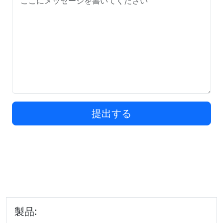
提出する
製品: