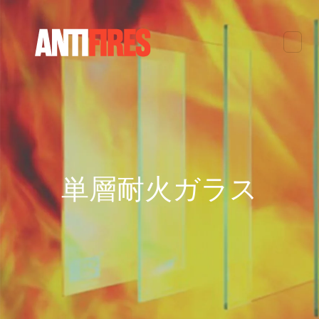
単層耐火ガラス