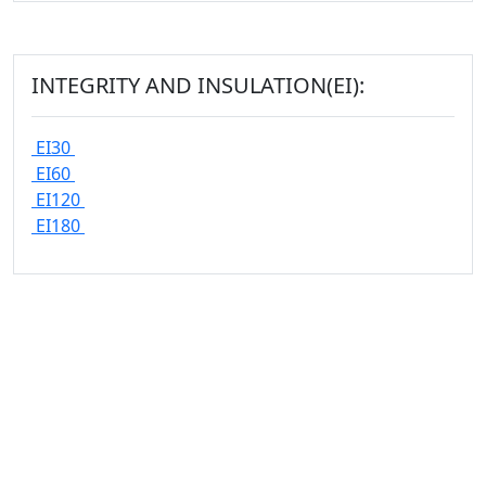
INTEGRITY AND INSULATION(EI):
EI30
EI60
EI120
EI180