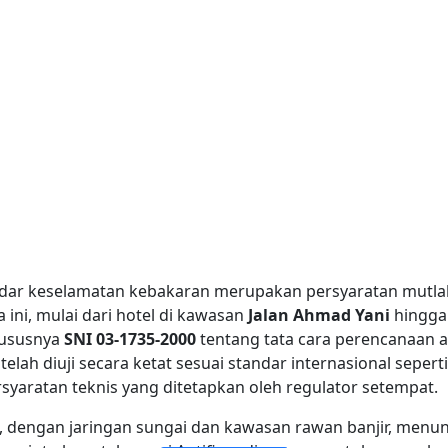
ndar keselamatan kebakaran merupakan persyaratan mutla
 ini, mulai dari hotel di kawasan
Jalan Ahmad Yani
hingga 
hususnya
SNI 03-1735-2000
tentang tata cara perencanaan a
elah diuji secara ketat sesuai standar internasional sepert
aratan teknis yang ditetapkan oleh regulator setempat.
JENDELA DAN PINTU KACA TAHAN API
KACA TAHAN API LAPISAN TUNGGAL
DINDING PARTISI KACA KEBAKARAN
KACA TAHAN API LAPISAN GANDA
k, dengan jaringan sungai dan kawasan rawan banjir, men