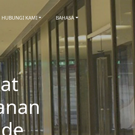
HUBUNGI KAMI
BAHASA
kat
anan
ode