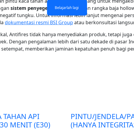
dan pintu kaca tahan api Antifires dirancang untuk menga
engan
sistem penyegel intumescent
dan rangka baja hollow
Belajarlah lagi
Belajarlah lagi
Belajarlah lagi
Belajarlah lagi
egatif tungku. Untuk informasi lebih lanjut mengenai persy
da
dokumentasi resmi BSI Group
atau berkonsultasi langsun
al, Antifires tidak hanya menyediakan produk, tetapi jug
ek. Dengan pengalaman lebih dari satu dekade di pasar Ind
n setempat, memberikan jaminan kepatuhan penuh bagi pe
A TAHAN API
PINTU/JENDELA/PA
30 MENIT (E30)
(HANYA INTEGRITA