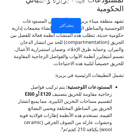
للحريق
للحريق
للحريق
المقاوم للحريق
الحكومية
تشهد منطقة ميناء بربرة توسعاً كبيراً في المستودعات
يتعلم أكثر
يتعلم أكثر
يتعلم أكثر
يتعلم أكثر
اللوجستية والمناطق الحرة، إلى جانب إنشاء مجمعات إدارية
حكومية حديثة. تتطلب هذه المنشآت أنظمة فعالة للفصل بين
الحريق (compartmentation) للحد من انتشار الدخان
والنيران، وحماية طرق الإخلاء، وضمان استمرارية الأعمال.
تصمم أنتيفايرز أنظمة الأبواب والفواصل الزجاجية المقاومة
للحريق خصيصاً لتلبية هذه الاحتياجات.
تشمل التطبيقات الرئيسية في بربرة:
المستودعات اللوجستية:
يتم تركيب فواصل
زجاجية مقاومة للحريق بتصنيف
E120 أو EI60
لتقسيم مساحات التخزين الكبيرة، مما يمنع انتشار
الحريق بين المناطق المختلفة ويحمي البضائع
القيمة. تستخدم هذه الأنظمة إطارات فولاذية قوية
وحشوات عازلة من الصوف الخزفي (ceramic
wool) بكثافة 210 كجم/م³.