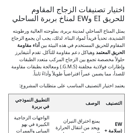
اختيار تصنيفات الزجاج المقاوم
للحريق EI وEW لمناخ بربرة الساحلي
يمثل المناخ الساحلي لمدينة بربرة، بملوحته العالية ورطوبته
الشديدة، تحدياً فريداً لمواد البناء. لذلك، يجب أن يجمع الزجاج
المقاوم للحريق المستخدم في هذه البيئة بين
أداء مقاومة
الحريق المعتمد
وهياكل دعم مقاومة للتآكل. تقدم أنتيفايرز
حلولاً مخصصة تجمع بين الزجاج المركب متعدد الطبقات
وإطارات فولاذية مجلفنة (G.M.S.) ومعالجة بطبقات مقاومة
للصدأ، مما يضمن عمراً افتراضياً طويلاً وأداءً ثابتاً.
يعتمد اختيار التصنيف المناسب على متطلبات المشروع:
التطبيق النموذجي
التصنيف
الوصف
في بربرة
الواجهات الزجاجية
يمنع اختراق النيران
EW
الكبيرة في بهو
ويحد من انتقال الحرارة
(سلامة +
المباني والممرات