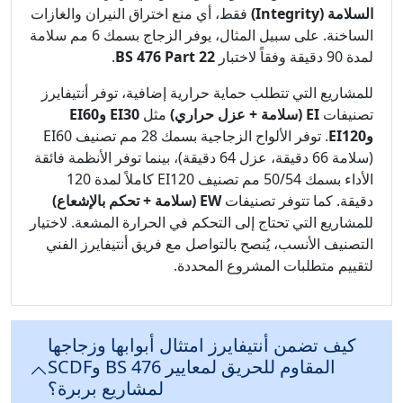
السلامة (Integrity)
فقط، أي منع اختراق النيران والغازات
الساخنة. على سبيل المثال، يوفر الزجاج بسمك 6 مم سلامة
لمدة 90 دقيقة وفقاً لاختبار
BS 476 Part 22
.
للمشاريع التي تتطلب حماية حرارية إضافية، توفر أنتيفايرز
تصنيفات
EI (سلامة + عزل حراري)
مثل
EI30 وEI60
وEI120
. توفر الألواح الزجاجية بسمك 28 مم تصنيف EI60
(سلامة 66 دقيقة، عزل 64 دقيقة)، بينما توفر الأنظمة فائقة
الأداء بسمك 50/54 مم تصنيف EI120 كاملاً لمدة 120
دقيقة. كما تتوفر تصنيفات
EW (سلامة + تحكم بالإشعاع)
للمشاريع التي تحتاج إلى التحكم في الحرارة المشعة. لاختيار
التصنيف الأنسب، يُنصح بالتواصل مع فريق أنتيفايرز الفني
لتقييم متطلبات المشروع المحددة.
كيف تضمن أنتيفايرز امتثال أبوابها وزجاجها
المقاوم للحريق لمعايير BS 476 وSCDF
لمشاريع بربرة؟