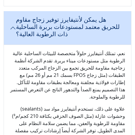
هل يمكن لأنتيفايرز توفير زجاج مقاوم
للحريق معتمد لمستودعات بربرة الساحلية
ذات الرطوبة العالية؟
نعم، تمتلك أنتيفايرز حلولاً متخصصة للبيئات الساحلية عالية
الرطوبة مثل مستودعات ميناء بربرة. تقدم الشركة أنظمة
زجاجية مقاومة للحريق تجمع بين الزجاج المركب متعدد
الطبقات (مثل زجاج FPOS بسمك 21 مم أو 26 مم) مع
إطارات فولاذية مجلفنة ومعالجة بطبقات مقاومة للتآكل.
هذا التصميم يمنع الصدأ والتدهور الناتج عن التعرض المستمر
للرطوبة والملوحة.
علاوة على ذلك، تستخدم أنتيفايرز مواد سد (sealants)
وحشوات عازلة (مثل الصوف الخزفي بكثافة 210 كجم/م³)
مقاومة للرطوبة والعفن، مما يضمن سلامة النظام على
المدى الطويل. توفر الشركة أيضاً إرشادات تركيب مفصلة