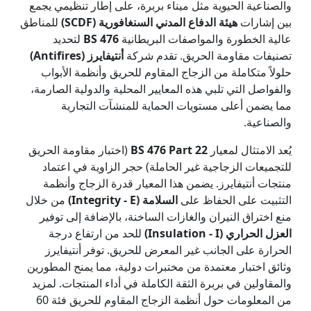
والصناعية الحيوية مثل ميناء بربرة، على إطار تنظيمي يجمع
بين إشارات
هيئة الدفاع المدني السنغافورية (SCDF)
للمناطق
عالية الخطورة والمواصفات البريطانية
BS 476
لتحديد
تصنيفات مقاومة الحريق. تقدم شركة
أنتيفايرز (Antifires)
حلولاً متكاملة من الزجاج المقاوم للحريق وأنظمة الأبواب
والفواصل التي تلبي هذه المعايير المحلية والدولية الصارمة،
مما يضمن أعلى مستويات الحماية للمنشآت التجارية
والصناعية.
يُعد الامتثال لمعيار
BS 476 Part 22
(اختبار مقاومة الحريق
للتجميعات الزجاجية غير الحاملة) حجر الزاوية في اعتماد
منتجات أنتيفايرز. يضمن هذا المعيار قدرة الزجاج وأنظمة
التثبيت على الحفاظ على
السلامة (Integrity - E)
من خلال
منع اختراق النيران والغازات الساخنة، بالإضافة إلى توفير
العزل الحراري (Insulation - I)
للحد من ارتفاع درجة
الحرارة على الجانب غير المعرض للحريق. توفر أنتيفايرز
وثائق اختبار معتمدة من مختبرات دولية، مما يمنح المطورين
والمقاولين في بربرة الثقة الكاملة في أداء المنتجات. لمزيد
من المعلومات حول أنظمة الزجاج المقاوم للحريق فئة 60