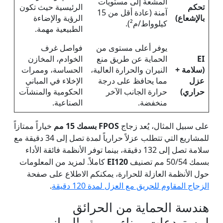
المشعة إلى مستويات
تحكم
الرئيسية حيث تكون
آمنة (عادة أقل من 15
بالإشعاع)
الرؤية والإضاءة
كيلوواط/م²).
الطبيعية مهمة.
يوفر أعلى مستوى من
فواصل غرف
EI
الحماية عن طريق منع
الخوادم، المخازن
(سلامة +
النيران والحرارة العالية،
الحساسة، وممرات
عزل
مما يحافظ على درجة
الإخلاء في المباني
حراري)
حرارة الجانب الآخر
الحكومية والمنشآت
منخفضة.
الصناعية.
على سبيل المثال، يُعد زجاج
FPOS بسمك 15 مم
خياراً ممتازاً
للمشاريع التي تتطلب عزلاً حرارياً لمدة تصل إلى 34 دقيقة مع
سلامة تصل إلى 132 دقيقة، بينما توفر الأنظمة فائقة الأداء
بسمك 50/54 مم تصنيف
EI120
كاملاً. لمزيد من المعلومات
حول الأنظمة العازلة للحرارة، يمكنكم الاطلاع على صفحة
الزجاج المقاوم للحريق مع العزل لمدة 120 دقيقة
.
هندسة الحماية من الحرائق
لمستودعات ميناء بربرة والمباني
طبقة واحدة من الزجاج
جدار فاصل زجاجي مقاوم
نوافذ وأبواب زجاجية مقاومة
زجاج مزدوج الطبقات مقاوم