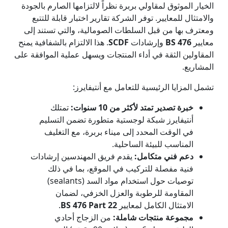
الخيار الموثوق لمقاولي بربرة نظراً لالتزامها الصارم بالجودة
والامتثال للمعايير. توفر الشركة تقارير اختبار قابلة للتتبع
ومعترف بها من قبل السلطات الصومالية، والتي تستند إلى
معايير
BS 476
وإرشادات
SCDF
. هذا الالتزام بالشفافية يمنح
المقاولين الثقة في أداء المنتجات ويسهل عملية الموافقة على
المشاريع.
تشمل المزايا الرئيسية للتعامل مع أنتيفايرز:
خبرة تصدير تمتد لأكثر من 10 سنوات:
تمتلك
أنتيفايرز شبكة لوجستية متطورة تضمن التسليم
في الوقت المحدد إلى ميناء بربرة، مع التغليف
المناسب للبيئة الساحلية.
دعم فني متكامل:
يقدم فريق المهندسين إرشادات
فنية مفصلة للتركيب في الموقع، بما في ذلك
توصيات حول استخدام مواد السد (sealants)
المقاومة للرطوبة والعزل الخزفي، لضمان
الامتثال الكامل لمعايير
BS 476 Part 22
.
مجموعة منتجات شاملة:
من الزجاج أحادي