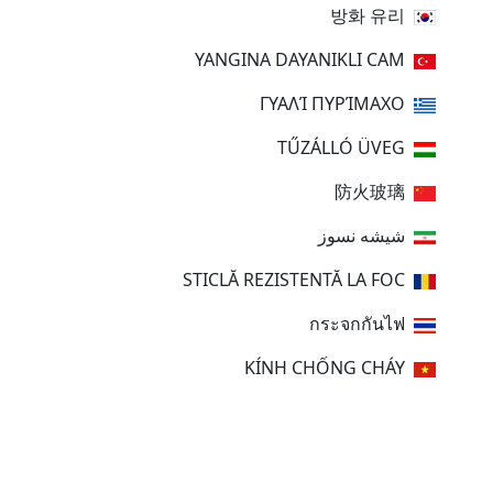
방화 유리
YANGINA DAYANIKLI CAM
ΓΥΑΛΊ ΠΥΡΊΜΑΧΟ
TŰZÁLLÓ ÜVEG
防火玻璃
شیشه نسوز
STICLĂ REZISTENTĂ LA FOC
กระจกกันไฟ
KÍNH CHỐNG CHÁY