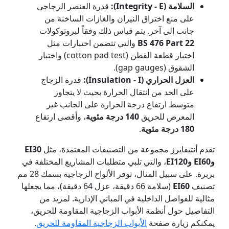
السلامة (Integrity - E):
قدرة العنصر الزجاجي
على منع اختراق النيران والغازات الساخنة من
جانب إلى آخر. يتم قياس ذلك وفقاً لبروتوكولات
BS 476 Part 22
والتي تتضمن اختبارات مثل
اختبار قطعة القطن (cotton pad test) واختبار
الشقوق (gap gauges).
العزل الحراري (Insulation - I):
قدرة الزجاج
على الحد من انتقال الحرارة بحيث لا يتجاوز
متوسط ارتفاع درجة الحرارة على الجانب غير
المعرض للحريق
140 درجة مئوية
، وأقصى ارتفاع
180 درجة مئوية
.
تقدم أنتيفايرز مجموعة من التصنيفات المعتمدة، مثل
EI30
وEI60 وEI120
، والتي تلبي متطلبات المشاريع المختلفة في
بربرة. على سبيل المثال، توفر الألواح الزجاجية بسمك 28 مم
تصنيف
EI60
(سلامة 66 دقيقة، عزل 64 دقيقة)، مما يجعلها
مثالية للفواصل الداخلية في المباني الإدارية. لمزيد من
التفاصيل حول أنظمة الأبواب الزجاجية المقاومة للحريق،
يمكنكم زيارة صفحة
الأبواب الزجاجية المقاومة للحريق
.