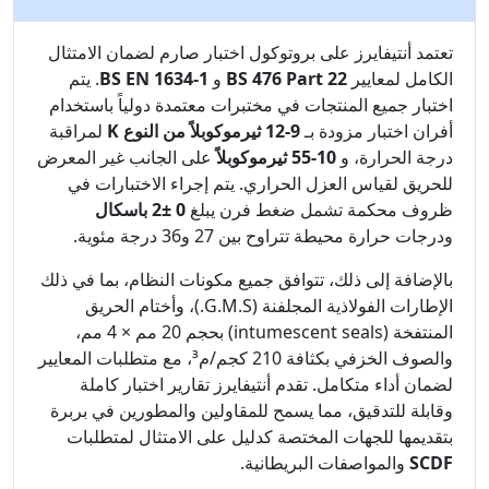
تعتمد أنتيفايرز على بروتوكول اختبار صارم لضمان الامتثال
الكامل لمعايير
BS 476 Part 22
و
BS EN 1634-1
. يتم
اختبار جميع المنتجات في مختبرات معتمدة دولياً باستخدام
أفران اختبار مزودة بـ
9-12 ثيرموكوبلاً من النوع K
لمراقبة
درجة الحرارة، و
10-55 ثيرموكوبلاً
على الجانب غير المعرض
للحريق لقياس العزل الحراري. يتم إجراء الاختبارات في
ظروف محكمة تشمل ضغط فرن يبلغ
0 ±2 باسكال
ودرجات حرارة محيطة تتراوح بين 27 و36 درجة مئوية.
بالإضافة إلى ذلك، تتوافق جميع مكونات النظام، بما في ذلك
الإطارات الفولاذية المجلفنة (G.M.S.)، وأختام الحريق
المنتفخة (intumescent seals) بحجم 20 مم × 4 مم،
والصوف الخزفي بكثافة 210 كجم/م³، مع متطلبات المعايير
لضمان أداء متكامل. تقدم أنتيفايرز تقارير اختبار كاملة
وقابلة للتدقيق، مما يسمح للمقاولين والمطورين في بربرة
بتقديمها للجهات المختصة كدليل على الامتثال لمتطلبات
SCDF
والمواصفات البريطانية.