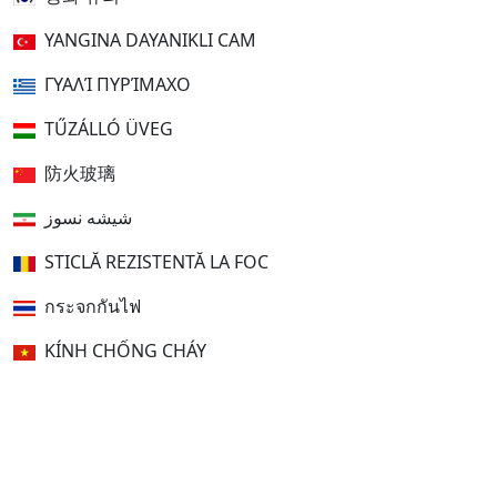
YANGINA DAYANIKLI CAM
ΓΥΑΛΊ ΠΥΡΊΜΑΧΟ
TŰZÁLLÓ ÜVEG
防火玻璃
شیشه نسوز
STICLĂ REZISTENTĂ LA FOC
กระจกกันไฟ
KÍNH CHỐNG CHÁY