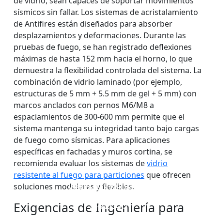
de vidrio, sean capaces de soportar movimientos
sísmicos sin fallar. Los sistemas de acristalamiento
de Antifires están diseñados para absorber
desplazamientos y deformaciones. Durante las
pruebas de fuego, se han registrado deflexiones
máximas de hasta 152 mm hacia el horno, lo que
demuestra la flexibilidad controlada del sistema. La
combinación de vidrio laminado (por ejemplo,
estructuras de 5 mm + 5.5 mm de gel + 5 mm) con
marcos anclados con pernos M6/M8 a
espaciamientos de 300-600 mm permite que el
sistema mantenga su integridad tanto bajo cargas
de fuego como sísmicas. Para aplicaciones
específicas en fachadas y muros cortina, se
recomienda evaluar los sistemas de
vidrio
resistente al fuego para particiones
que ofrecen
soluciones modulares y flexibles.
VENTANAS Y PUERTAS
PARED DIVISOR DE
VIDRIO IGNÍFUGO DE
VIDRIO ignífugo de
CON ACRISTALAMIENTO
VIDRIO RESISTENTE AL
UNA SOLA CAPA
doble capa
Exigencias de Ingeniería para
IGNÍFUGO
FUEGO