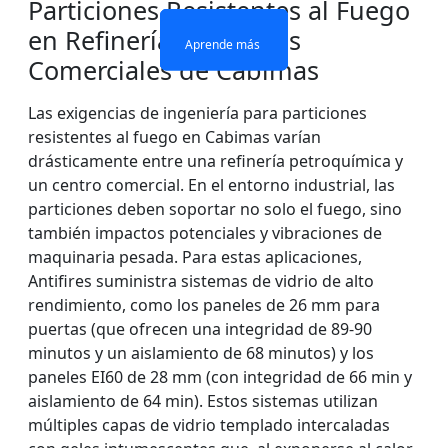
Particiones Resistentes al Fuego
en Refinerías y Centros
Aprende más
Aprende más
Aprende más
Aprende más
Comerciales de Cabimas
Las exigencias de ingeniería para particiones
resistentes al fuego en Cabimas varían
drásticamente entre una refinería petroquímica y
un centro comercial. En el entorno industrial, las
particiones deben soportar no solo el fuego, sino
también impactos potenciales y vibraciones de
maquinaria pesada. Para estas aplicaciones,
Antifires suministra sistemas de vidrio de alto
rendimiento, como los paneles de 26 mm para
puertas (que ofrecen una integridad de 89-90
minutos y un aislamiento de 68 minutos) y los
paneles EI60 de 28 mm (con integridad de 66 min y
aislamiento de 64 min). Estos sistemas utilizan
múltiples capas de vidrio templado intercaladas