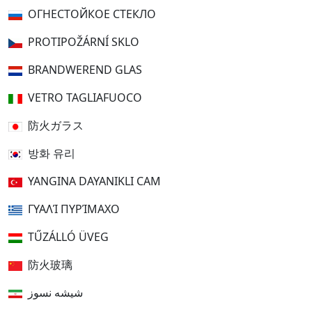
ОГНЕСТОЙКОЕ СТЕКЛО
PROTIPOŽÁRNÍ SKLO
BRANDWEREND GLAS
VETRO TAGLIAFUOCO
防火ガラス
방화 유리
YANGINA DAYANIKLI CAM
ΓΥΑΛΊ ΠΥΡΊΜΑΧΟ
TŰZÁLLÓ ÜVEG
防火玻璃
شیشه نسوز