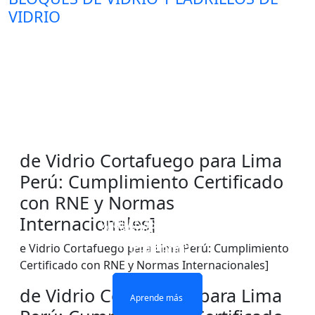
VIDRIO
de Vidrio Cortafuego para Lima
Perú: Cumplimiento Certificado
con RNE y Normas
Internacionales]
VENTANAS Y PUERTAS
PARED DIVISOR DE
VIDRIO IGNÍFUGO DE
VIDRIO ignífugo de
CON ACRISTALAMIENTO
VIDRIO RESISTENTE AL
UNA SOLA CAPA
doble capa
e Vidrio Cortafuego para Lima Perú: Cumplimiento
IGNÍFUGO
FUEGO
Certificado con RNE y Normas Internacionales]
de Vidrio Cortafuego para Lima
Aprende más
Aprende más
Aprende más
Aprende más