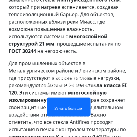
который при нагреве вспенивается, создавая
теплоизоляционный барьер. Для объектов,
расположенных вблизи реки Миасс, где
возможна повышенная влажность,
используются системы с
многослойной
структурой 21 мм
, прошедшие испытания по
ГОСТ 30244
на негорючесть.
Для промышленных объектов в
Металлургическом районе и Ленинском районе,
ПРОТИВОПОЖАРНОЕ
ОГНЕОПАСНАЯ
где присутствуют высокие тепловые нагрузки,
ОДНОСЛОЙНОЕ
ДВУХСЛОЙНОЕ
СТЕКЛО ОКОН И
СТЕКЛЯННАЯ
ОГНЕОПАСНОЕ СТЕКЛО
ОГНЕЖЕСТКОЕ СТЕКЛО
рекомендуются
50 мм и 54 мм стекла класса EI
ПЕРЕГОРОДКА
ДВЕРЕЙ
120
. Эти системы имеют
многослойную
изолированную структуру
, которая сохраняет
Узнать больше
Узнать больше
свои защитные свойства даже при длительном
Узнать больше
Узнать больше
воздействии открытого пламени. Важно
отметить, что все стекла Antifires проходят
испытания в печах с контролем температуры по
термопарам типа K
и давлением
0 ±2 Па
, что