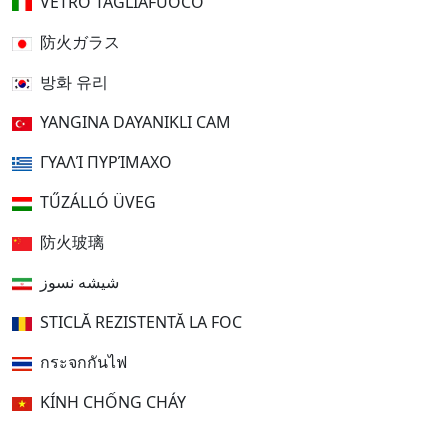
VETRO TAGLIAFUOCO
防火ガラス
방화 유리
YANGINA DAYANIKLI CAM
ΓΥΑΛΊ ΠΥΡΊΜΑΧΟ
TŰZÁLLÓ ÜVEG
防火玻璃
شیشه نسوز
STICLĂ REZISTENTĂ LA FOC
กระจกกันไฟ
KÍNH CHỐNG CHÁY