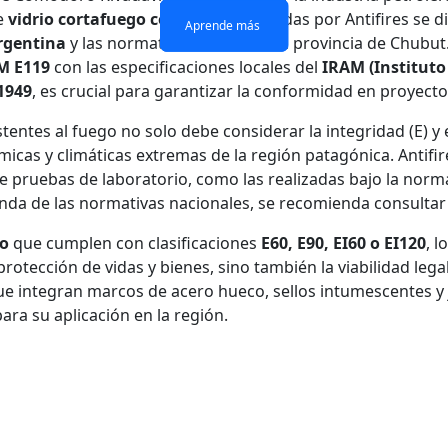
de
vidrio cortafuego certificado
ofrecidas por Antifires se d
Aprende más
Aprende más
Aprende más
Aprende más
Argentina
y las normativas locales de la provincia de Chubut
M E119
con las especificaciones locales del
IRAM (Instituto
1949
, es crucial para garantizar la conformidad en proyecto
tentes al fuego no solo debe considerar la integridad (E) y e
micas y climáticas extremas de la región patagónica. Antif
de pruebas de laboratorio, como las realizadas bajo la nor
da de las normativas nacionales, se recomienda consultar l
go
que cumplen con clasificaciones
E60, E90, EI60 o EI120
, l
otección de vidas y bienes, sino también la viabilidad lega
ue integran marcos de acero hueco, sellos intumescentes y 
ara su aplicación en la región.