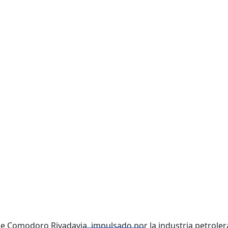
VENTANAS Y PUERTAS CON ACRISTALAMIENTO IGNÍFUGO
PARED DIVISOR DE VIDRIO RESISTENTE AL FUEGO
VIDRIO IGNÍFUGO DE UNA SOLA CAPA
VIDRIO ignífugo de doble capa
de Comodoro Rivadavia, impulsado por la industria petrolera