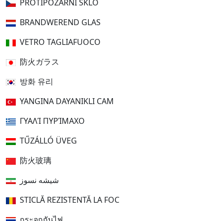
PROTIPOŽÁRNÍ SKLO
BRANDWEREND GLAS
VETRO TAGLIAFUOCO
防火ガラス
방화 유리
YANGINA DAYANIKLI CAM
ΓΥΑΛΊ ΠΥΡΊΜΑΧΟ
TŰZÁLLÓ ÜVEG
防火玻璃
شیشه نسوز
STICLĂ REZISTENTĂ LA FOC
กระจกกันไฟ