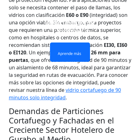
de protección requerido. Para aplicaciones donde
solo se necesita contener el paso de llamas, los
vidrios con clasificación
E60 o E90
(integridad) son
VENTANAS Y PUERTAS
PARED DIVISOR DE
una opción viable. Sin embargo, para proyectos
VIDRIO IGNÍFUGO DE
VIDRIO ignífugo de
CON ACRISTALAMIENTO
VIDRIO RESISTENTE AL
UNA SOLA CAPA
doble capa
que requieren una protección térmica superior,
IGNÍFUGO
FUEGO
como en hospitales o centros de datos, se
recomiendan sistemas con clasificación
EI30, EI60
Aprende más
Aprende más
o EI120
. Un ejemplo es el vidrio de
26 mm para
Aprende más
Aprende más
puertas
, que ofrece una integridad de 90 minutos y
un aislamiento de 68 minutos, ideal para garantizar
la seguridad en rutas de evacuación. Para conocer
más sobre las opciones de integridad, puede
revisar nuestra línea de
vidrio cortafuego de 90
minutos solo integridad
.
Demandas de Particiones
Cortafuego y Fachadas en el
Creciente Sector Hotelero de
Gurabo al Medio