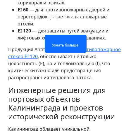
коридорах и офисах.
EI 60
— для противопожарных дверей и
ПРОТИВОПОЖАРНОЕ
ОГНЕОПАСНАЯ
перегородок, разделяющих пожарные
ОДНОСЛОЙНОЕ
ДВУХСЛОЙНОЕ
СТЕКЛО ОКОН И
СТЕКЛЯННАЯ
ОГНЕОПАСНОЕ СТЕКЛО
ОГНЕЖЕСТКОЕ СТЕКЛО
отсеки.
ПЕРЕГОРОДКА
ДВЕРЕЙ
EI 120
— для защиты путей эвакуации и
лифтовых холлов в высотных зданиях.
Узнать больше
Узнать больше
Узнать больше
Узнать больше
Продукция Antifires, такая как
противопожарное
стекло EI 120
, обеспечивает не только
целостность (E), но и теплоизоляцию (I), что
критически важно для предотвращения
распространения теплового потока.
Инженерные решения для
портовых объектов
Калининграда и проектов
исторической реконструкции
Калининград обладает уникальной