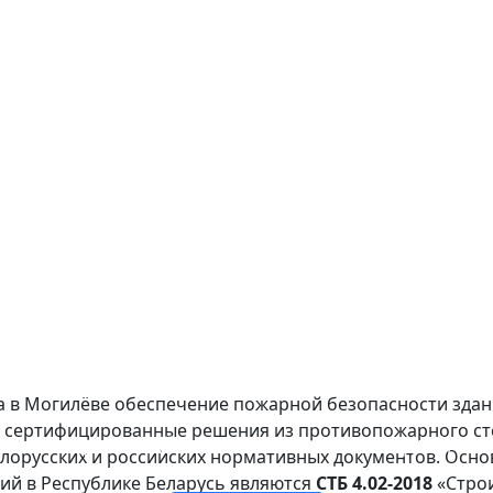
а в Могилёве обеспечение пожарной безопасности здан
 сертифицированные решения из противопожарного ст
ПРОТИВОПОЖАРНОЕ СТЕКЛО ОКОН И ДВЕРЕЙ
ОГНЕОПАСНАЯ СТЕКЛЯННАЯ ПЕРЕГОРОДКА
ОДНОСЛОЙНОЕ ОГНЕОПАСНОЕ СТЕКЛО
ДВУХСЛОЙНОЕ ОГНЕЖЕСТКОЕ СТЕКЛО
елорусских и российских нормативных документов. Осн
ий в Республике Беларусь являются
СТБ 4.02-2018
«Строи