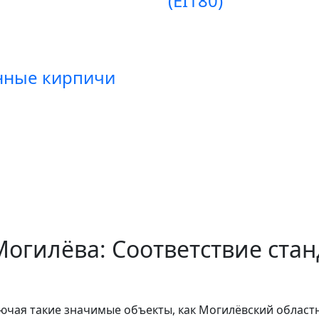
(EI180)
янные кирпичи
огилёва: Соответствие стан
ючая такие значимые объекты, как Могилёвский област