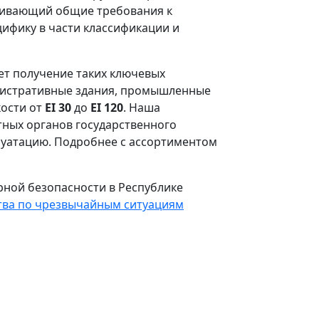
вливающий общие требования к
ифику в части классификации и
ет получение таких ключевых
министративные здания, промышленные
кости от
EI 30
до
EI 120
. Наша
тных органов государственного
плуатацию. Подробнее с ассортиментом
ной безопасности в Республике
тва по чрезвычайным ситуациям