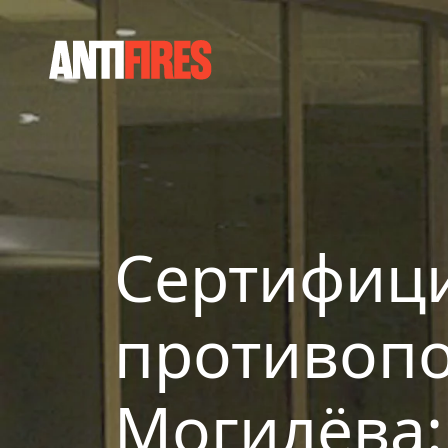
Сертифиц
противопо
Могилёва: