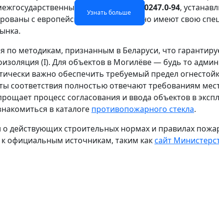
 межгосударственный стандарт
ГОСТ 30247.0-94
, устана
Узнать больше
Узнать больше
Узнать больше
Узнать больше
рованы с европейскими подходами, но имеют свою спец
ынка.
 по методикам, признанным в Беларуси, что гарантиру
плоизоляция (I). Для объектов в Могилёве — будь то ад
тически важно обеспечить требуемый предел огнестой
ты соответствия полностью отвечают требованиям мес
прощает процесс согласования и ввода объектов в экс
накомиться в каталоге
противопожарного стекла
.
 о действующих строительных нормах и правилах пожар
 к официальным источникам, таким как
сайт Министерс