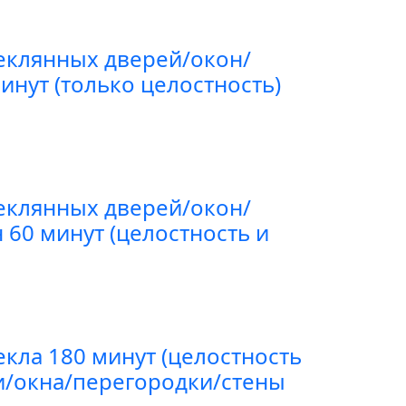
еклянных дверей/окон/
инут (только целостность)
еклянных дверей/окон/
 60 минут (целостность и
екла 180 минут (целостность
и/окна/перегородки/стены