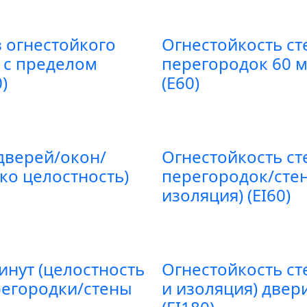
 огнестойкого
Огнестойкость ст
) с пределом
перегородок 60 м
)
(E60)
дверей/окон/
Огнестойкость ст
ко целостность)
перегородок/стен
изоляция) (EI60)
инут (целостность
Огнестойкость ст
регородки/стены
и изоляция) двер