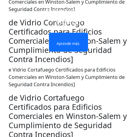
Comerciales en Winston-Salem y Cumplimiento de
Seguridad Contra Incendios]
VENTANAS Y PUERTAS
PARED DIVISOR DE
VIDRIO IGNÍFUGO DE
VIDRIO ignífugo de
CON ACRISTALAMIENTO
VIDRIO RESISTENTE AL
UNA SOLA CAPA
doble capa
de Vidrio Cortafuego
IGNÍFUGO
FUEGO
Certificados para Edificios
Comerciales en Winston-Salem y
Aprende más
Aprende más
Aprende más
Aprende más
Cumplimiento de Seguridad
Contra Incendios]
e Vidrio Cortafuego Certificados para Edificios
Comerciales en Winston-Salem y Cumplimiento de
Seguridad Contra Incendios]
de Vidrio Cortafuego
Certificados para Edificios
Comerciales en Winston-Salem y
Cumplimiento de Seguridad
Contra Incendios]