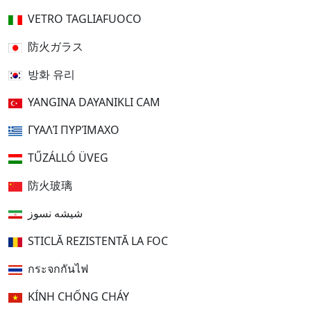
VETRO TAGLIAFUOCO
防火ガラス
방화 유리
YANGINA DAYANIKLI CAM
ΓΥΑΛΊ ΠΥΡΊΜΑΧΟ
TŰZÁLLÓ ÜVEG
防火玻璃
شیشه نسوز
STICLĂ REZISTENTĂ LA FOC
กระจกกันไฟ
KÍNH CHỐNG CHÁY