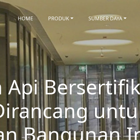
HOME
PRODUK
SUMBER DAYA
Api Bersertifi
Dirancang untu
an Bangunan I