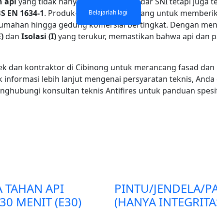
 api
yang tidak hanya memenuhi standar SNI tetapi juga tel
S EN 1634-1
. Produk-produk ini dirancang untuk memberi
Belajarlah lagi
Belajarlah lagi
Belajarlah lagi
Belajarlah lagi
erumahan hingga gedung komersial bertingkat. Dengan meng
)
dan
Isolasi (I)
yang terukur, memastikan bahwa api dan pa
 dan kontraktor di Cibinong untuk merancang fasad dan par
informasi lebih lanjut mengenai persyaratan teknis, And
ghubungi konsultan teknis Antifires untuk panduan spesi
A TAHAN API
PINTU/JENDELA/PA
30 MENIT (E30)
(HANYA INTEGRITA