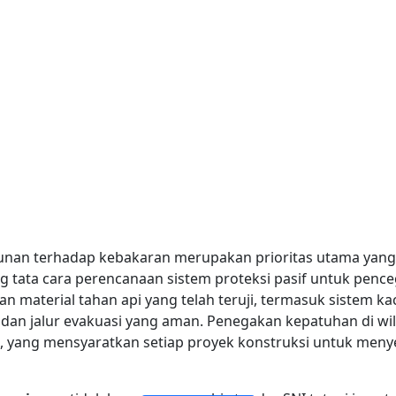
unan terhadap kebakaran merupakan prioritas utama yang
g tata cara perencanaan sistem proteksi pasif untuk pe
 material tahan api yang telah teruji, termasuk sistem kac
dan jalur evakuasi yang aman. Penegakan kepatuhan di wi
, yang mensyaratkan setiap proyek konstruksi untuk meny
JENDELA DAN PINTU KACA TAHAN API
KACA TAHAN API LAPISAN TUNGGAL
DINDING PARTISI KACA KEBAKARAN
KACA TAHAN API LAPISAN GANDA