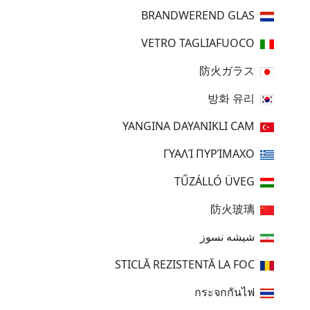
BRANDWEREND GLAS
VETRO TAGLIAFUOCO
防火ガラス
방화 유리
YANGINA DAYANIKLI CAM
ΓΥΑΛΊ ΠΥΡΊΜΑΧΟ
TŰZÁLLÓ ÜVEG
防火玻璃
شیشه نسوز
STICLĂ REZISTENTĂ LA FOC
กระจกกันไฟ