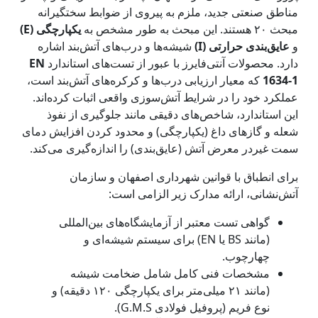
مناطق صنعتی جدید، ملزم به پیروی از ضوابط سختگیرانه
مبحث ۲۰ هستند. این مبحث به طور مشخص به
یکپارچگی (E)
و
عایق‌بندی حرارتی (I)
شیشه‌ها و درب‌های آتش‌بند اشاره
دارد. محصولات آنتی‌فایرز با عبور از تست‌های استاندارد
EN
1634-1
که معیار ارزیابی درب‌ها و کرکره‌های آتش‌بند است،
عملکرد خود را در شرایط آتش‌سوزی واقعی اثبات کرده‌اند.
این استاندارد، شاخص‌های دقیقی مانند جلوگیری از نفوذ
شعله و گازهای داغ (یکپارچگی) و محدود کردن افزایش دمای
سمت غیردر معرض آتش (عایق‌بندی) را اندازه‌گیری می‌کند.
برای انطباق با قوانین شهرداری اصفهان و سازمان
آتش‌نشانی، ارائه مدارک زیر الزامی است:
گواهی تست معتبر از آزمایشگاه‌های بین‌المللی
(مانند BS یا EN) برای سیستم شیشه‌ای و
چهارچوب.
مشخصات فنی کامل شامل ضخامت شیشه
(مانند ۲۱ میلی‌متر برای یکپارچگی ۱۲۰ دقیقه) و
نوع فریم (پروفیل فولادی G.M.S).