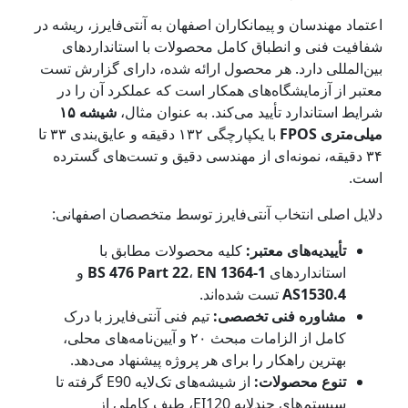
اعتماد مهندسان و پیمانکاران اصفهان به آنتی‌فایرز، ریشه در
شفافیت فنی و انطباق کامل محصولات با استانداردهای
بین‌المللی دارد. هر محصول ارائه شده، دارای گزارش تست
معتبر از آزمایشگاه‌های همکار است که عملکرد آن را در
شرایط استاندارد تأیید می‌کند. به عنوان مثال،
شیشه ۱۵
میلی‌متری FPOS
با یکپارچگی ۱۳۲ دقیقه و عایق‌بندی ۳۳ تا
۳۴ دقیقه، نمونه‌ای از مهندسی دقیق و تست‌های گسترده
است.
دلایل اصلی انتخاب آنتی‌فایرز توسط متخصصان اصفهانی:
تأییدیه‌های معتبر:
کلیه محصولات مطابق با
استانداردهای
EN 1364-1
،
BS 476 Part 22
و
AS1530.4
تست شده‌اند.
مشاوره فنی تخصصی:
تیم فنی آنتی‌فایرز با درک
کامل از الزامات مبحث ۲۰ و آیین‌نامه‌های محلی،
بهترین راهکار را برای هر پروژه پیشنهاد می‌دهد.
تنوع محصولات:
از شیشه‌های تک‌لایه E90 گرفته تا
سیستم‌های چندلایه EI120، طیف کاملی از