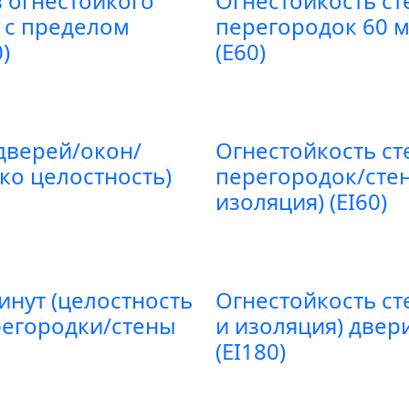
 огнестойкого
Огнестойкость ст
) с пределом
перегородок 60 м
)
(E60)
дверей/окон/
Огнестойкость ст
ко целостность)
перегородок/стен
изоляция) (EI60)
инут (целостность
Огнестойкость ст
регородки/стены
и изоляция) двер
(EI180)