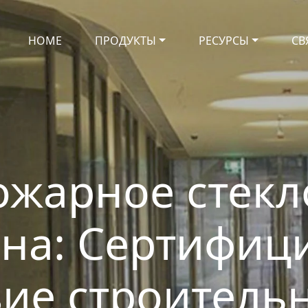
HOME
ПРОДУКТЫ
РЕСУРСЫ
СВ
жарное стекл
на: Сертифиц
вие строител