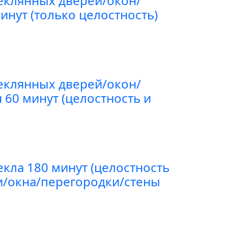
еклянных дверей/окон/
инут (только целостность)
еклянных дверей/окон/
 60 минут (целостность и
екла 180 минут (целостность
и/окна/перегородки/стены