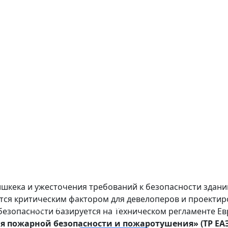
ишкека и ужесточения требований к безопасности здан
тся критическим фактором для девелоперов и проекти
ПРОТИВОПОЖАРНОЕ СТЕКЛО ОКОН И ДВЕРЕЙ
ОГНЕОПАСНАЯ СТЕКЛЯННАЯ ПЕРЕГОРОДКА
ОДНОСЛОЙНОЕ ОГНЕОПАСНОЕ СТЕКЛО
ДВУХСЛОЙНОЕ ОГНЕЖЕСТКОЕ СТЕКЛО
безопасности базируется на Техническом регламенте Е
я пожарной безопасности и пожаротушения» (ТР ЕАЭ