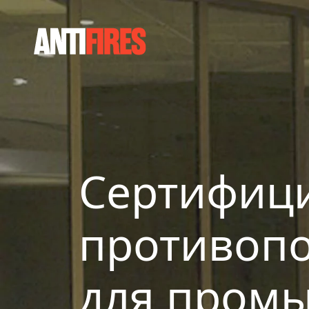
Сертифиц
противопо
для пром