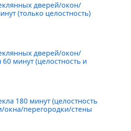
еклянных дверей/окон/
инут (только целостность)
еклянных дверей/окон/
 60 минут (целостность и
екла 180 минут (целостность
и/окна/перегородки/стены