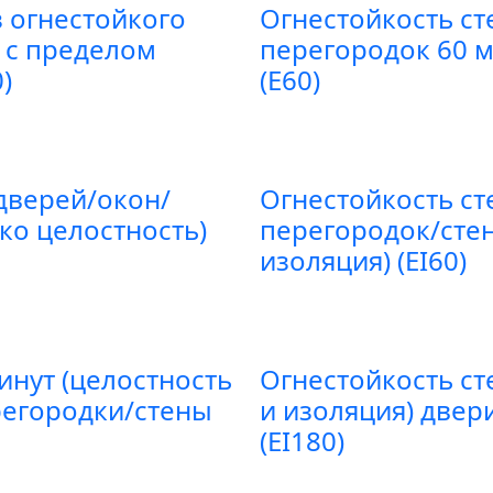
 огнестойкого
Огнестойкость ст
) с пределом
перегородок 60 м
)
(E60)
дверей/окон/
Огнестойкость ст
ко целостность)
перегородок/стен
изоляция) (EI60)
инут (целостность
Огнестойкость ст
регородки/стены
и изоляция) двер
(EI180)