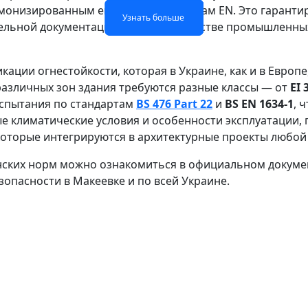
рмонизированным европейским нормам EN. Это гарантир
Узнать больше
Узнать больше
Узнать больше
Узнать больше
ельной документации при строительстве промышленных
кации огнестойкости, которая в Украине, как и в Европ
различных зон здания требуются разные классы — от
EI 
испытания по стандартам
BS 476 Part 22
и
BS EN 1634-1
, 
 климатические условия и особенности эксплуатации, 
оторые интегрируются в архитектурные проекты любой
нских норм можно ознакомиться в официальном докум
опасности в Макеевке и по всей Украине.