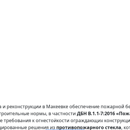
а и реконструкции в Макеевке обеспечение пожарной б
троительные нормы, в частности
ДБН В.1.1-7:2016 «По
ПРОТИВОПОЖАРНОЕ СТЕКЛО ОКОН И ДВЕРЕЙ
ОГНЕОПАСНАЯ СТЕКЛЯННАЯ ПЕРЕГОРОДКА
ОДНОСЛОЙНОЕ ОГНЕОПАСНОЕ СТЕКЛО
ДВУХСЛОЙНОЕ ОГНЕЖЕСТКОЕ СТЕКЛО
ие требования к огнестойкости ограждающих конструкци
ицированные решения из
противопожарного стекла
, к