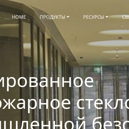
HOME
ПРОДУКТЫ
РЕСУРСЫ
СВ
ированное
жарное стекло 
ышленной без