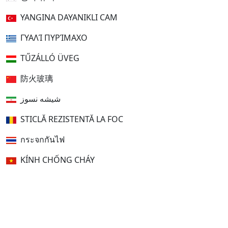
YANGINA DAYANIKLI CAM
ΓΥΑΛΊ ΠΥΡΊΜΑΧΟ
TŰZÁLLÓ ÜVEG
防火玻璃
شیشه نسوز
STICLĂ REZISTENTĂ LA FOC
กระจกกันไฟ
KÍNH CHỐNG CHÁY