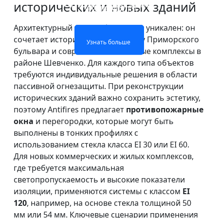
исторических и новых зданий
ОГНЕОПАСНОЕ СТЕКЛО
ОГНЕЖЕСТКОЕ СТЕКЛО
ПЕРЕГОРОДКА
ДВЕРЕЙ
Архитектурный ландшафт Одессы уникален: он
Узнать больше
Узнать больше
сочетает историческую застройку Приморского
Узнать больше
Узнать больше
бульвара и современные высотные комплексы в
районе Шевченко. Для каждого типа объектов
требуются индивидуальные решения в области
пассивной огнезащиты. При реконструкции
исторических зданий важно сохранить эстетику,
поэтому Antifires предлагает
противопожарные
окна
и перегородки, которые могут быть
выполнены в тонких профилях с
использованием стекла класса EI 30 или EI 60.
Для новых коммерческих и жилых комплексов,
где требуется максимальная
светопропускаемость и высокие показатели
изоляции, применяются системы с классом
EI
120
, например, на основе стекла толщиной 50
мм или 54 мм. Ключевые сценарии применения