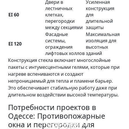
Двери в
Усиленная
лестничных
конструкция
EI 60
клетках,
для
перегородки
длительной
между секциями
защиты
Фасадные
Максимальная
системы,
изоляция для
EI 120
ограждения
высотных
лифтовых холлов
зданий
Конструкция стекла включает многослойные
пакеты с интумесцентными гелями, которые при
нагреве вспениваются и создают
непроницаемый для тепла и пламени барьер.
Это обеспечивает стабильную работу даже при
длительном воздействии высокой температуры.
Потребности проектов в
Одессе: Противопожарные
окна и перегородки для
ПРОТИВОПОЖАРНОЕ
ОГНЕОПАСНАЯ
ОДНОСЛОЙНОЕ
ДВУХСЛОЙНОЕ
СТЕКЛО ОКОН И
СТЕКЛЯННАЯ