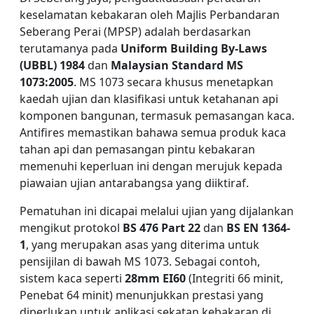
keselamatan kebakaran oleh Majlis Perbandaran
Seberang Perai (MPSP) adalah berdasarkan
terutamanya pada
Uniform Building By-Laws
(UBBL) 1984
dan
Malaysian Standard MS
1073:2005
. MS 1073 secara khusus menetapkan
kaedah ujian dan klasifikasi untuk ketahanan api
komponen bangunan, termasuk pemasangan kaca.
Antifires memastikan bahawa semua produk kaca
tahan api dan pemasangan pintu kebakaran
memenuhi keperluan ini dengan merujuk kepada
piawaian ujian antarabangsa yang diiktiraf.
Pematuhan ini dicapai melalui ujian yang dijalankan
mengikut protokol
BS 476 Part 22
dan
BS EN 1364-
1
, yang merupakan asas yang diterima untuk
pensijilan di bawah MS 1073. Sebagai contoh,
sistem kaca seperti
28mm EI60
(Integriti 66 minit,
Penebat 64 minit) menunjukkan prestasi yang
diperlukan untuk aplikasi sekatan kebakaran di