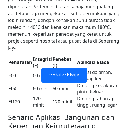
diperlukan. Sistem ini bukan sahaja menghalang
api tetapi juga mengekalkan suhu permukaan yang
lebih rendah, dengan kenaikan suhu purata tidak
melebihi 140°C dan kenaikan maksimum 180°C,
memenuhi keperluan penebat yang ketat untuk
projek seperti hospital atau pusat data di Seberang
Jaya.
KACA KADAR API SATU
KACA KADAR API DUA
DINDING PARTITION
JENDELA DAN PINTU
BERKILAU KALI API
KACA KADAR API
LAPISAN
LAPISAN
Integriti
Penebat
Penarafan
Aplikasi Biasa
(E)
(I)
Tidak
Partisi dalaman,
E60
60 minit
Ketahui lebih lanjut
Ketahui lebih lanjut
Ketahui lebih lanjut
Ketahui lebih lanjut
Diperlukan
tingkap kecil
Dinding kebakaran,
EI60
60 minit
60 minit
pintu keluar
120
Dinding tahan api
EI120
120 minit
minit
tinggi, ruang legar
Senario Aplikasi Bangunan dan
Keperluan Kejuruteraan di