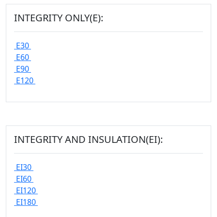
INTEGRITY ONLY(E):
E30
E60
E90
E120
INTEGRITY AND INSULATION(EI):
EI30
EI60
EI120
EI180