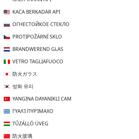
KACA BERKADAR API
ОГНЕСТОЙКОЕ СТЕКЛО
PROTIPOŽÁRNÍ SKLO
BRANDWEREND GLAS
VETRO TAGLIAFUOCO
防火ガラス
방화 유리
YANGINA DAYANIKLI CAM
ΓΥΑΛΊ ΠΥΡΊΜΑΧΟ
TŰZÁLLÓ ÜVEG
防火玻璃