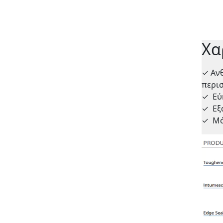
Χα
✓
Ανθ
περι
✓
Εύ
✓
Εξ
✓
Μό