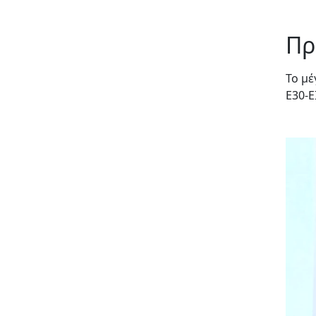
Πρ
Το μέ
E30-E