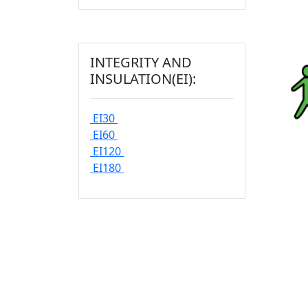
INTEGRITY AND
INSULATION(EI):
EI30
EI60
EI120
EI180