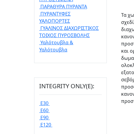
ΠΑΡΑΘΥΡΑ ΠΥΡΑΝΤΑ
ΠΥΡΑΝΤΥΦΕΣ
Τα χ
ΥΑΛΟΠΟΡΤΕΣ
σχεδ
ΓΥΑΛΙΝΟΣ ΔΙΑΧΩΡΙΣΤΙΚΟΣ
διαχ
ΤΟΙΧΟΣ ΠΥΡΟΣΒΟΛΗΣ
κανον
Υαλότουβλα &
προσ
Υαλότουβλα
και ο
δωματ
ολοκ
εξατο
σεβόμ
INTEGRITY ONLY(E):
προσ
κανον
προσ
E30
E60
E90
E120