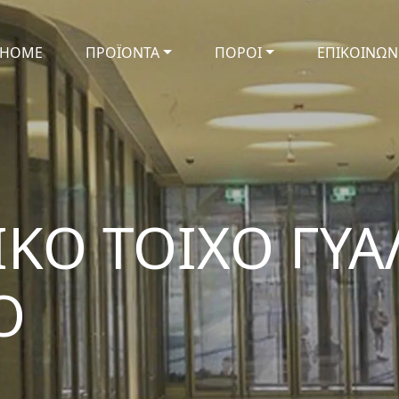
HOME
ΠΡΟΪΟΝΤΑ
ΠΟΡΟΙ
ΕΠΙΚΟΙΝΩΝ
ΙΚΟ ΤΟΙΧΟ ΓΥΑ
Ο