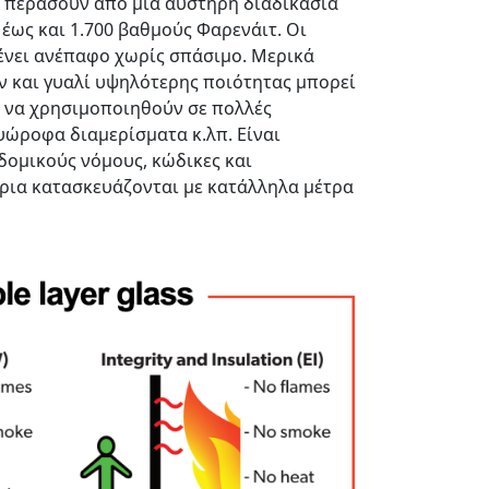
να περάσουν από μια αυστηρή διαδικασία
έως και 1.700 βαθμούς Φαρενάιτ. Οι
μένει ανέπαφο χωρίς σπάσιμο. Μερικά
ν και γυαλί υψηλότερης ποιότητας μπορεί
ν να χρησιμοποιηθούν σε πολλές
υώροφα διαμερίσματα κ.λπ. Είναι
δομικούς νόμους, κώδικες και
ίρια κατασκευάζονται με κατάλληλα μέτρα