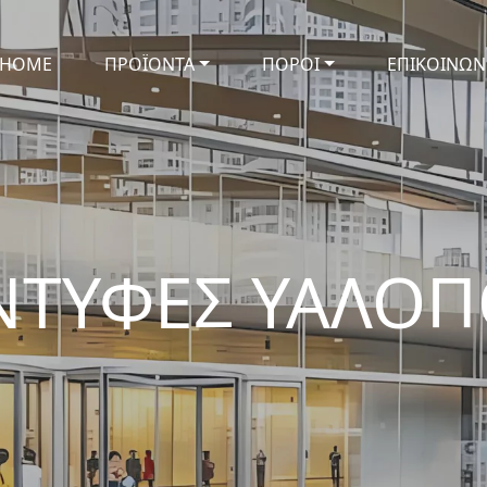
HOME
ΠΡΟΪΟΝΤΑ
ΠΟΡΟΙ
ΕΠΙΚΟΙΝΩΝ
ΝΤΥΦΕΣ ΥΑΛΟΠ