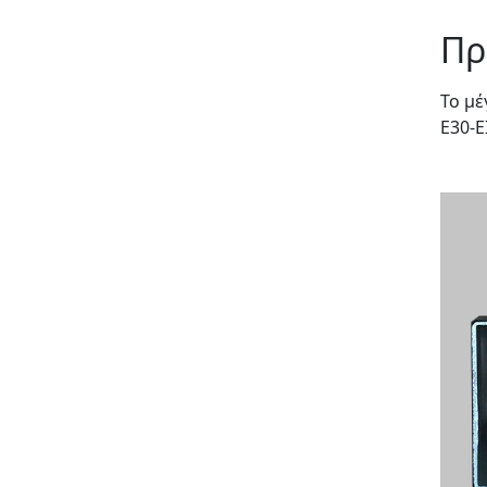
Πρ
Το μέ
E30-E