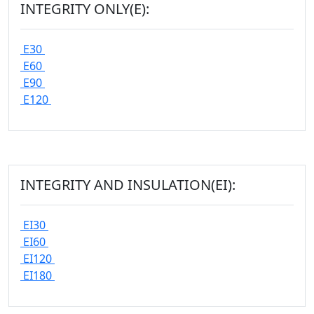
INTEGRITY ONLY(E):
E30
E60
E90
E120
INTEGRITY AND INSULATION(EI):
EI30
EI60
EI120
EI180