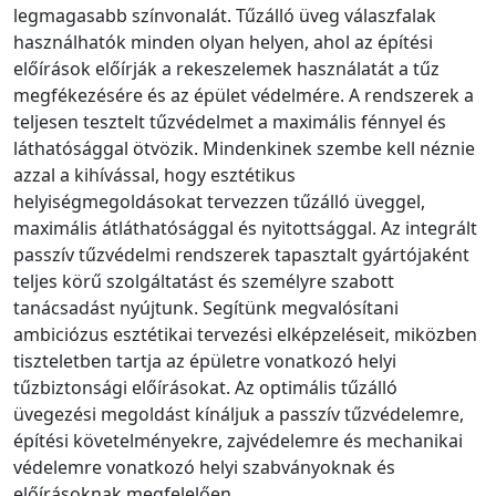
legmagasabb színvonalát. Tűzálló üveg válaszfalak
használhatók minden olyan helyen, ahol az építési
előírások előírják a rekeszelemek használatát a tűz
megfékezésére és az épület védelmére. A rendszerek a
teljesen tesztelt tűzvédelmet a maximális fénnyel és
láthatósággal ötvözik. Mindenkinek szembe kell néznie
azzal a kihívással, hogy esztétikus
helyiségmegoldásokat tervezzen tűzálló üveggel,
maximális átláthatósággal és nyitottsággal. Az integrált
passzív tűzvédelmi rendszerek tapasztalt gyártójaként
teljes körű szolgáltatást és személyre szabott
tanácsadást nyújtunk. Segítünk megvalósítani
ambiciózus esztétikai tervezési elképzeléseit, miközben
tiszteletben tartja az épületre vonatkozó helyi
tűzbiztonsági előírásokat. Az optimális tűzálló
üvegezési megoldást kínáljuk a passzív tűzvédelemre,
építési követelményekre, zajvédelemre és mechanikai
védelemre vonatkozó helyi szabványoknak és
előírásoknak megfelelően.