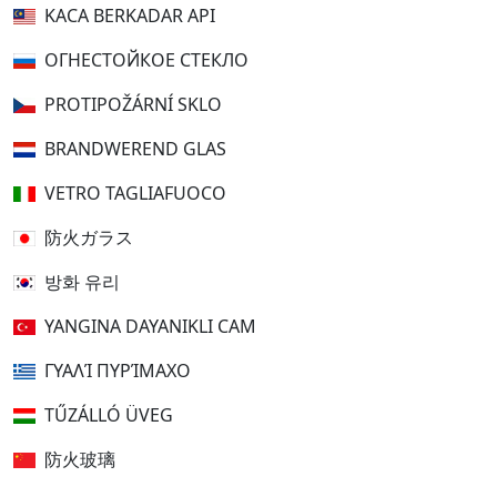
KACA BERKADAR API
ОГНЕСТОЙКОЕ СТЕКЛО
PROTIPOŽÁRNÍ SKLO
BRANDWEREND GLAS
VETRO TAGLIAFUOCO
防火ガラス
방화 유리
YANGINA DAYANIKLI CAM
ΓΥΑΛΊ ΠΥΡΊΜΑΧΟ
TŰZÁLLÓ ÜVEG
防火玻璃