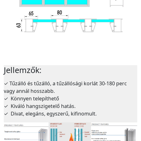
Jellemzők:
✓
Tűzálló és tűzálló, a tűzállósági korlát 30-180 perc
vagy annál hosszabb.
✓
Könnyen telepíthető
✓
Kiváló hangszigetelő hatás.
✓
Divat, elegáns, egyszerű, kifinomult.