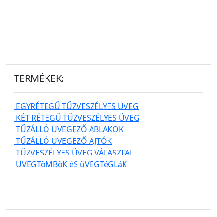
TERMÉKEK:
EGYRÉTEGŰ TŰZVESZÉLYES ÜVEG
KÉT RÉTEGŰ TŰZVESZÉLYES ÜVEG
TŰZÁLLÓ ÜVEGEZŐ ABLAKOK
TŰZÁLLÓ ÜVEGEZŐ AJTÓK
TŰZVESZÉLYES ÜVEG VÁLASZFAL
ÜVEGTöMBöK éS üVEGTéGLáK