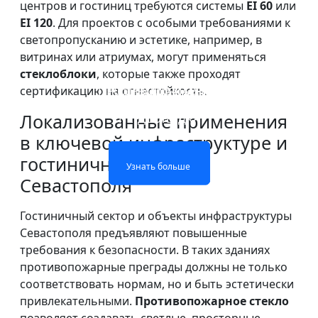
центров и гостиниц требуются системы
EI 60
или
EI 120
. Для проектов с особыми требованиями к
светопропусканию и эстетике, например, в
витринах или атриумах, могут применяться
стеклоблоки
, которые также проходят
сертификацию на огнестойкость.
ПРОТИВОПОЖАРНОЕ
ОГНЕОПАСНАЯ
ОДНОСЛОЙНОЕ
ДВУХСЛОЙНОЕ
СТЕКЛО ОКОН И
СТЕКЛЯННАЯ
ОГНЕОПАСНОЕ СТЕКЛО
ОГНЕЖЕСТКОЕ СТЕКЛО
Локализованные применения
ПЕРЕГОРОДКА
ДВЕРЕЙ
в ключевой инфраструктуре и
гостиничном секторе
Узнать больше
Узнать больше
Узнать больше
Узнать больше
Севастополя
Гостиничный сектор и объекты инфраструктуры
Севастополя предъявляют повышенные
требования к безопасности. В таких зданиях
противопожарные преграды должны не только
соответствовать нормам, но и быть эстетически
привлекательными.
Противопожарное стекло