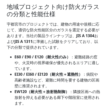
地域プロジェクト向け防火ガラス
の分類と性能仕様
宇都宮市のプロジェクトでは、建物の用途や規模に応
じて、適切な防火性能区分のガラスを選定する必要が
あります。当社の製品ラインナップは、
JIS A 1304
お
よび
JIS A 1311
に準拠した試験をクリアしており、以
下の分類で提供されています。
E60 / E90 / E120（耐火性のみ）
：避難経路の窓
や、火災時の視界確保が優先されるエリアに適し
ています。
EI30 / EI60 / EI120（耐火性＋遮熱性）
：病院や
高齢者施設など、避難に時間を要する建物の区画
壁に推奨されます。
EW120（耐火性＋放射熱制御）
：隣接区画への熱
放射を抑える必要がある廊下や階段室に使用され
ます。