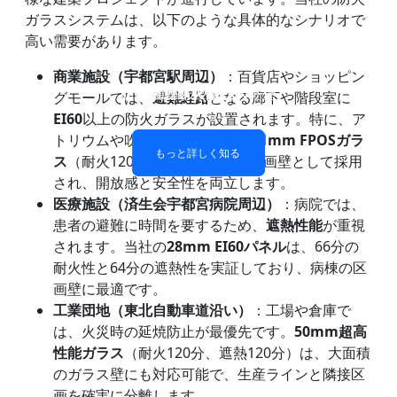
ガラスシステムは、以下のような具体的なシナリオで
高い需要があります。
商業施設（宇都宮駅周辺）
：百貨店やショッピン
防火ガラス製間仕切り壁
防火ガラス窓とドア
二重層防火ガラス
単層耐火ガラス
グモールでは、
避難経路
となる廊下や階段室に
EI60
以上の防火ガラスが設置されます。特に、ア
トリウムや吹き抜け空間では、
21mm FPOSガラ
もっと詳しく知る
もっと詳しく知る
もっと詳しく知る
もっと詳しく知る
ス
（耐火120分、遮熱30分）が区画壁として採用
され、開放感と安全性を両立します。
医療施設（済生会宇都宮病院周辺）
：病院では、
患者の避難に時間を要するため、
遮熱性能
が重視
されます。当社の
28mm EI60パネル
は、66分の
耐火性と64分の遮熱性を実証しており、病棟の区
画壁に最適です。
工業団地（東北自動車道沿い）
：工場や倉庫で
は、火災時の延焼防止が最優先です。
50mm超高
性能ガラス
（耐火120分、遮熱120分）は、大面積
のガラス壁にも対応可能で、生産ラインと隣接区
画を確実に分離します。