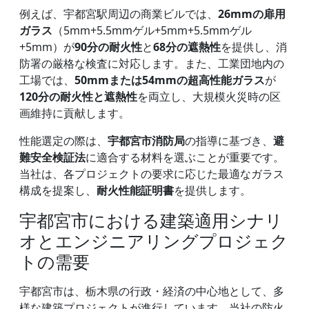
例えば、宇都宮駅周辺の商業ビルでは、
26mmの扉用
ガラス
（5mm+5.5mmゲル+5mm+5.5mmゲル
+5mm）が
90分の耐火性
と
68分の遮熱性
を提供し、消
防署の厳格な検査に対応します。また、工業団地内の
工場では、
50mmまたは54mmの超高性能ガラス
が
120分の耐火性と遮熱性
を両立し、大規模火災時の区
画維持に貢献します。
性能選定の際は、
宇都宮市消防局
の指導に基づき、
避
難安全検証法
に適合する材料を選ぶことが重要です。
当社は、各プロジェクトの要求に応じた最適なガラス
構成を提案し、
耐火性能証明書
を提供します。
宇都宮市における建築適用シナリ
オとエンジニアリングプロジェク
トの需要
宇都宮市は、栃木県の行政・経済の中心地として、多
様な建築プロジェクトが進行しています。当社の防火