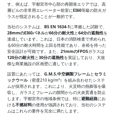
す。例えば、宇都宮市中心部の再開発エリアでは、高
層ビルの非常用エレベーター前室に
EI60
等級の防火ガ
ラスが指定されることが一般的です。
当社のシステムは、
BS EN 1634-1
に準拠した試験で、
28mmのEI60パネル
が
66分の耐火性
と
64分の遮熱性
を
達成しています。これは、日本の消防検査で求められ
る60分の耐火時間を上回る性能であり、余裕を持った
安全設計が可能です。また、
21mmのFPOS
ガラスは
120分の耐火性
と
30分の遮熱性
を実証しており、大規
模な商業施設の区画壁に適しています。
設置にあたっては、
G.M.S.中空鋼製フレーム
と
セラミ
ックウール
（密度210 kg/m³）を組み合わせたシステ
ムが採用されます。これにより、火災時の熱膨張を吸
収し、ガラスとフレームの隙間からの火炎貫通を防止
します。宇都宮市の地域条例では、特に
避難経路
にお
ける
不燃材料
の使用が強調されており、当社のシステ
ムはこれらの要件を完全に満たします。