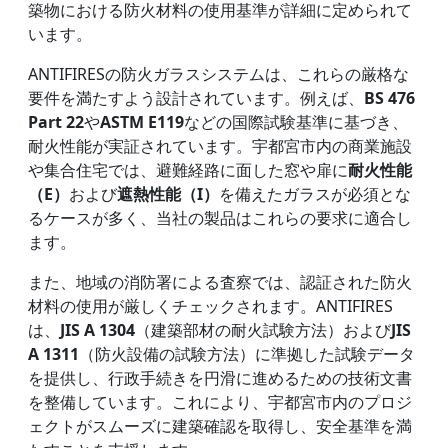
築物における防火材料の使用基準が詳細に定められて
います。
ANTIFIRESの防火ガラスシステムは、これらの厳格な
要件を満たすよう設計されています。例えば、
BS 476
Part 22
や
ASTM E119
などの国際試験基準に基づき、
耐火性能が実証されています。宇都宮市内の商業施設
や集合住宅では、避難経路に面した窓や扉に
耐火性能
（E）
および
遮熱性能（I）
を備えたガラスが必須とな
るケースが多く、当社の製品はこれらの要求に適合し
ます。
また、地域の消防署による査察では、認証された防火
材料の使用が厳しくチェックされます。ANTIFIRES
は、
JIS A 1304
（建築部材の耐火試験方法）および
JIS
A 1311
（防火設備の試験方法）に準拠した試験データ
を提供し、行政手続きを円滑に進めるための技術文書
を整備しています。これにより、宇都宮市内のプロジ
ェクトがスムーズに建築確認を取得し、安全基準を満