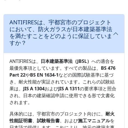
ANTIFIRESは、宇都宮市のプロジェクト
において、防火ガラスが日本建築基準法
を満たすことをどのように保証していま
すか？
ANTIFIRESは、
日本建築基準法（JBSL）
への適合を
最優先事項としています。すべての製品は、
BS 476
Part 22
や
BS EN 1634-1
などの国際試験基準に基づ
き、耐火性能が実証されています。これらの試験結
果は、
JIS A 1304
および
JIS A 1311
の要求事項と照合
され、日本の建築確認申請に使用できる形で文書化
されます。
具体的には、宇都宮市のプロジェクト向けに、
耐火
性能証明書
、
試験報告書
、および
施工マニュアル
を
日本語で提供します。これにより、地元の建築主事