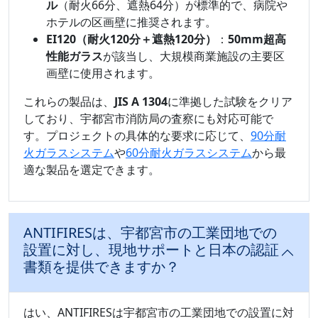
ル
（耐火66分、遮熱64分）が標準的で、病院や
ホテルの区画壁に推奨されます。
EI120（耐火120分＋遮熱120分）
：
50mm超高
性能ガラス
が該当し、大規模商業施設の主要区
画壁に使用されます。
これらの製品は、
JIS A 1304
に準拠した試験をクリア
しており、宇都宮市消防局の査察にも対応可能で
す。プロジェクトの具体的な要求に応じて、
90分耐
火ガラスシステム
や
60分耐火ガラスシステム
から最
適な製品を選定できます。
ANTIFIRESは、宇都宮市の工業団地での
設置に対し、現地サポートと日本の認証
書類を提供できますか？
はい、ANTIFIRESは宇都宮市の工業団地での設置に対