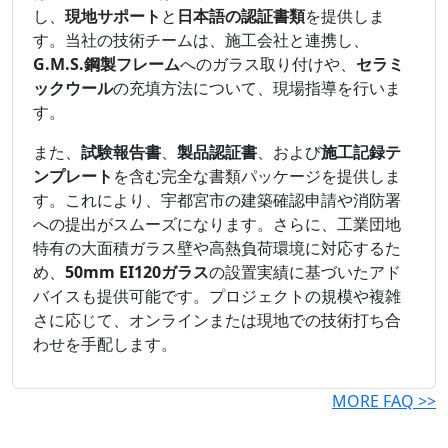
し、
現地サポート
と
日本語の認証書類
を提供しま
す。当社の技術チームは、施工会社と連携し、
G.M.S.鋼製フレーム
へのガラス取り付けや、
セラミ
ックウール
の充填方法について、現場指導を行いま
す。
また、
試験報告書
、
製品認証書
、および
施工記録テ
ンプレート
を含む完全な書類パッケージを提供しま
す。これにより、宇都宮市の建築確認申請や消防署
への提出がスムーズになります。さらに、工業団地
特有の大面積ガラス壁や高熱負荷環境に対応するた
め、
50mm EI120ガラス
の設置実績に基づいたアド
バイスも提供可能です。プロジェクトの規模や複雑
さに応じて、オンラインまたは現地での技術打ち合
わせを手配します。
MORE FAQ >>