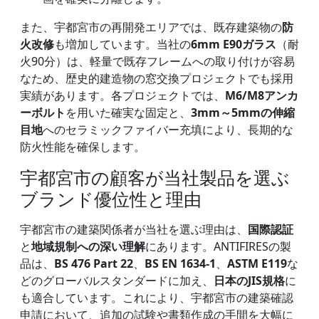
また、宇都宮市の再開発エリアでは、既存建築物の
防
火改修
も増加しています。当社の
6mm E90ガラス
（耐
火90分）は、軽量で既存フレームへの取り付けが容易
なため、歴史的建造物の窓交換プロジェクトでも採用
実績があります。各プロジェクトでは、
M6/M8アンカ
ーボルト
を用いた確実な固定と、
3mm～5mmの伸縮
目地
へのセラミックファイバー充填により、長期的な
防火性能を確保します。
宇都宮市の顧客が当社製品を選ぶ
ブランド優位性と理由
宇都宮市の建築関係者が当社を選ぶ理由は、
国際認証
と
地域規制への深い理解
にあります。ANTIFIRESの製
品は、
BS 476 Part 22
、
BS EN 1634-1
、
ASTM E119
な
どのグローバルスタンダードに加え、
日本のJIS規格
に
も適合しています。これにより、宇都宮市の建築確認
申請において、追加の試験や書類作成の手間を大幅に