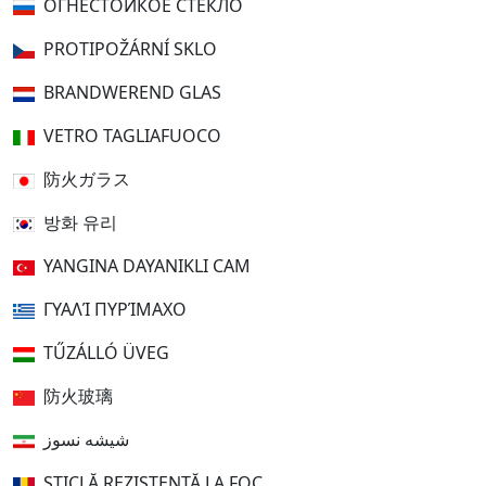
ОГНЕСТОЙКОЕ СТЕКЛО
PROTIPOŽÁRNÍ SKLO
BRANDWEREND GLAS
VETRO TAGLIAFUOCO
防火ガラス
방화 유리
YANGINA DAYANIKLI CAM
ΓΥΑΛΊ ΠΥΡΊΜΑΧΟ
TŰZÁLLÓ ÜVEG
防火玻璃
شیشه نسوز
STICLĂ REZISTENTĂ LA FOC