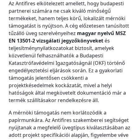
Az Antifires elkötelezett amellett, hogy budapesti
partnerei számára ne csak kiváló minőségű
termékeket, hanem teljes körű, lokalizált mérnöki
támogatást is nyújtson. A cég előzetesen tanúsított
tűzálló üveg szerelvényeihez
magyar nyelvű MSZ
EN 13501-2 vizsgálati jegyzőkönyveket
és
teljesítménynyilatkozatokat biztosít, amelyek
közvetlenül felhasználhatók a Budapesti
Katasztrófavédelmi Igazgatóságnál (OKF) történő
engedélyeztetési eljárások során. Ez a gyakorlati
támogatás jelentősen csökkenti a
projektkésedelmek kockázatát, mivel a helyi
hatóságok által megkövetelt dokumentáció már a
termék szállításakor rendelkezésre áll.
A mérnöki támogatás nem korlátozódik a
papírmunkára. Az Antifires szakemberei segítséget
nyújtanak a megfelelő üvegtípus kiválasztásában az
adott projekt specifikációi alapján, figyelembe véve