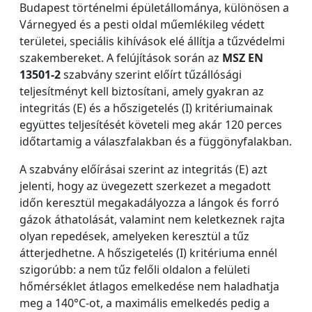
Budapest történelmi épületállománya, különösen a
Várnegyed és a pesti oldal műemlékileg védett
területei, speciális kihívások elé állítja a tűzvédelmi
szakembereket. A felújítások során az
MSZ EN
13501-2
szabvány szerint előírt tűzállósági
teljesítményt kell biztosítani, amely gyakran az
integritás (E) és a hőszigetelés (I) kritériumainak
együttes teljesítését követeli meg akár 120 perces
időtartamig a válaszfalakban és a függönyfalakban.
A szabvány előírásai szerint az integritás (E) azt
jelenti, hogy az üvegezett szerkezet a megadott
időn keresztül megakadályozza a lángok és forró
gázok áthatolását, valamint nem keletkeznek rajta
olyan repedések, amelyeken keresztül a tűz
átterjedhetne. A hőszigetelés (I) kritériuma ennél
szigorúbb: a nem tűz felőli oldalon a felületi
hőmérséklet átlagos emelkedése nem haladhatja
meg a 140°C-ot, a maximális emelkedés pedig a