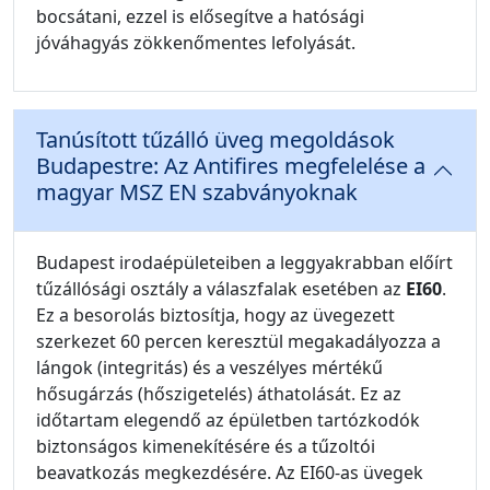
bocsátani, ezzel is elősegítve a hatósági
jóváhagyás zökkenőmentes lefolyását.
Tanúsított tűzálló üveg megoldások
Budapestre: Az Antifires megfelelése a
magyar MSZ EN szabványoknak
Budapest irodaépületeiben a leggyakrabban előírt
tűzállósági osztály a válaszfalak esetében az
EI60
.
Ez a besorolás biztosítja, hogy az üvegezett
szerkezet 60 percen keresztül megakadályozza a
lángok (integritás) és a veszélyes mértékű
hősugárzás (hőszigetelés) áthatolását. Ez az
időtartam elegendő az épületben tartózkodók
biztonságos kimenekítésére és a tűzoltói
beavatkozás megkezdésére. Az EI60-as üvegek