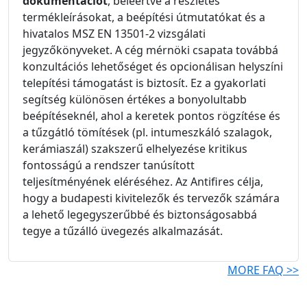
dokumentációt
, beleértve a részletes
termékleírásokat, a beépítési útmutatókat és a
hivatalos MSZ EN 13501-2 vizsgálati
jegyzőkönyveket. A cég mérnöki csapata továbbá
konzultációs lehetőséget és opcionálisan helyszíni
telepítési támogatást is biztosít. Ez a gyakorlati
segítség különösen értékes a bonyolultabb
beépítéseknél, ahol a keretek pontos rögzítése és
a tűzgátló tömítések (pl. intumeszkáló szalagok,
kerámiaszál) szakszerű elhelyezése kritikus
fontosságú a rendszer tanúsított
teljesítményének eléréséhez. Az Antifires célja,
hogy a budapesti kivitelezők és tervezők számára
a lehető legegyszerűbbé és biztonságosabbá
tegye a tűzálló üvegezés alkalmazását.
MORE FAQ >>