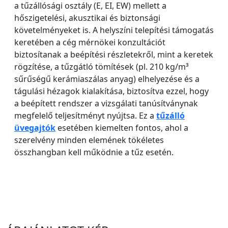
a tűzállósági osztály (E, EI, EW) mellett a
hőszigetelési, akusztikai és biztonsági
követelményeket is. A helyszíni telepítési támogatás
keretében a cég mérnökei konzultációt
biztosítanak a beépítési részletekről, mint a keretek
rögzítése, a tűzgátló tömítések (pl. 210 kg/m³
sűrűségű kerámiaszálas anyag) elhelyezése és a
tágulási hézagok kialakítása, biztosítva ezzel, hogy
a beépített rendszer a vizsgálati tanúsítványnak
megfelelő teljesítményt nyújtsa. Ez a
tűzálló
üvegajtók
esetében kiemelten fontos, ahol a
szerelvény minden elemének tökéletes
összhangban kell működnie a tűz esetén.