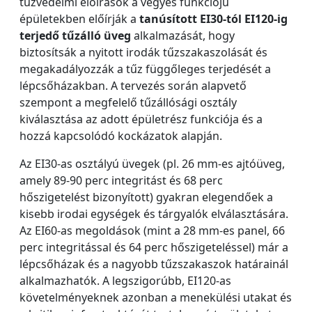
tűzvédelmi előírások a vegyes funkciójú
épületekben előírják a
tanúsított EI30-tól EI120-ig
terjedő tűzálló üveg
alkalmazását, hogy
biztosítsák a nyitott irodák tűzszakaszolását és
megakadályozzák a tűz függőleges terjedését a
lépcsőházakban. A tervezés során alapvető
szempont a megfelelő tűzállósági osztály
kiválasztása az adott épületrész funkciója és a
hozzá kapcsolódó kockázatok alapján.
Az EI30-as osztályú üvegek (pl. 26 mm-es ajtóüveg,
amely 89-90 perc integritást és 68 perc
hőszigetelést bizonyított) gyakran elegendőek a
kisebb irodai egységek és tárgyalók elválasztására.
Az EI60-as megoldások (mint a 28 mm-es panel, 66
perc integritással és 64 perc hőszigeteléssel) már a
lépcsőházak és a nagyobb tűzszakaszok határainál
alkalmazhatók. A legszigorúbb, EI120-as
követelményeknek azonban a menekülési utakat és