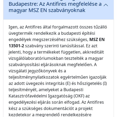
Budapestre: Az Antifires megfelelése a
magyar MSZ EN szabványoknak
Igen, az Antifires által forgalmazott összes tűzálló
üvegtermék rendelkezik a budapesti építési
engedélyek megszerzéséhez szükséges,
MSZ EN
13501-2
szabvány szerinti tanúsítással. Ez azt
jelenti, hogy a termékeket független, akkreditált
vizsgálólaboratóriumokban tesztelték a magyar
szabványosítási eljárásoknak megfelelően. A
vizsgálati jegyzőkönyvek és a
teljesítménynyilatkozatok egyértelműen igazolják
az adott üvegezés integritás (E) és hőszigetelés (I)
teljesítményét, amelyeket a Budapesti
Katasztrófavédelmi Igazgatóság (OKF) az
engedélyezési eljárás során elfogad. Az Antifires
kész a szükséges dokumentációt a projekt
kezdetekor a megrendelő rendelkezésére