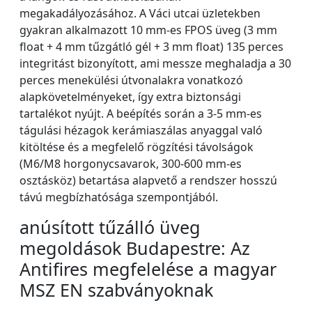
megakadályozásához. A Váci utcai üzletekben
gyakran alkalmazott 10 mm-es FPOS üveg (3 mm
float + 4 mm tűzgátló gél + 3 mm float) 135 perces
integritást bizonyított, ami messze meghaladja a 30
perces menekülési útvonalakra vonatkozó
alapkövetelményeket, így extra biztonsági
tartalékot nyújt. A beépítés során a 3-5 mm-es
tágulási hézagok kerámiaszálas anyaggal való
kitöltése és a megfelelő rögzítési távolságok
(M6/M8 horgonycsavarok, 300-600 mm-es
osztásköz) betartása alapvető a rendszer hosszú
távú megbízhatósága szempontjából.
anúsított tűzálló üveg
megoldások Budapestre: Az
Antifires megfelelése a magyar
MSZ EN szabványoknak