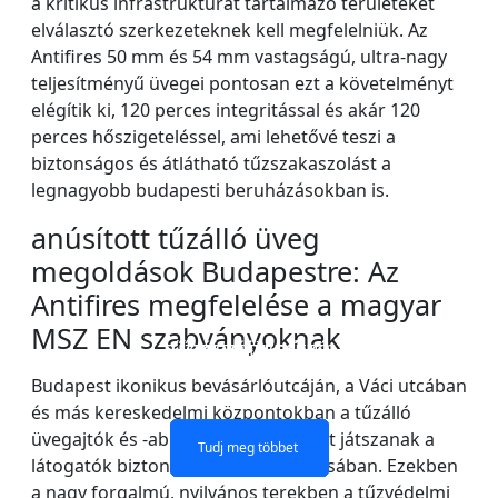
a kritikus infrastruktúrát tartalmazó területeket
elválasztó szerkezeteknek kell megfelelniük. Az
Antifires 50 mm és 54 mm vastagságú, ultra-nagy
teljesítményű üvegei pontosan ezt a követelményt
elégítik ki, 120 perces integritással és akár 120
perces hőszigeteléssel, ami lehetővé teszi a
biztonságos és átlátható tűzszakaszolást a
legnagyobb budapesti beruházásokban is.
anúsított tűzálló üveg
megoldások Budapestre: Az
Antifires megfelelése a magyar
MSZ EN szabványoknak
TŰZVESZÉLYES ÜVEG
TŰZÁLLÓ ÜVEGEZŐ
KÉT RÉTEGŰ
EGYRÉTEGŰ
TŰZVESZÉLYES ÜVEG
TŰZVESZÉLYES ÜVEG
ABLAKOK ÉS AJTÓK
VÁLASZFAL
Budapest ikonikus bevásárlóutcáján, a Váci utcában
és más kereskedelmi központokban a tűzálló
üvegajtók és -ablakok kulcsszerepet játszanak a
Tudj meg többet
Tudj meg többet
Tudj meg többet
Tudj meg többet
látogatók biztonságának garantálásában. Ezekben
a nagy forgalmú, nyilvános terekben a tűzvédelmi