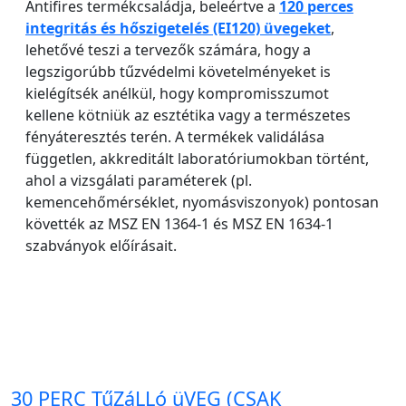
Antifires termékcsaládja, beleértve a
120 perces
integritás és hőszigetelés (EI120) üvegeket
,
lehetővé teszi a tervezők számára, hogy a
legszigorúbb tűzvédelmi követelményeket is
kielégítsék anélkül, hogy kompromisszumot
kellene kötniük az esztétika vagy a természetes
fényáteresztés terén. A termékek validálása
független, akkreditált laboratóriumokban történt,
ahol a vizsgálati paraméterek (pl.
kemencehőmérséklet, nyomásviszonyok) pontosan
követték az MSZ EN 1364-1 és MSZ EN 1634-1
szabványok előírásait.
30 PERC TűZáLLó üVEG (CSAK