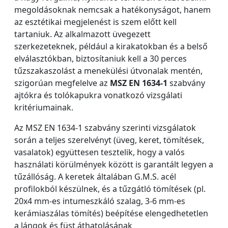
megoldásoknak nemcsak a hatékonyságot, hanem
az esztétikai megjelenést is szem előtt kell
tartaniuk. Az alkalmazott üvegezett
szerkezeteknek, például a kirakatokban és a belső
elválasztókban, biztosítaniuk kell a 30 perces
tűzszakaszolást a menekülési útvonalak mentén,
szigorúan megfelelve az
MSZ EN 1634-1
szabvány
ajtókra és tolókapukra vonatkozó vizsgálati
kritériumainak.
Az MSZ EN 1634-1 szabvány szerinti vizsgálatok
során a teljes szerelvényt (üveg, keret, tömítések,
vasalatok) együttesen tesztelik, hogy a valós
használati körülmények között is garantált legyen a
tűzállóság. A keretek általában G.M.S. acél
profilokból készülnek, és a tűzgátló tömítések (pl.
20x4 mm-es intumeszkáló szalag, 3-6 mm-es
kerámiaszálas tömítés) beépítése elengedhetetlen
a lángok és füst áthatolásának