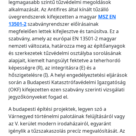
legmagasabb szintű tűzvédelmi megoldások
alkalmazását. Az Antifires által kínált tűzálló
üvegrendszerek kifejezetten a magyar
MSZ EN
13501-2
szabványrendszer előírásainak
megfelelően lettek kifejlesztve és tanúsítva. Ez a
szabvány, amely az európai EN 13501-2 magyar
nemzeti változata, határozza meg az építőanyagok
és szerkezetek tűzvédelmi osztályba sorolásának
alapjait, kiemelt hangsúlyt fektetve a teherhordó
képességre (R), az integritásra (E) és a
hőszigetelésre (I). A helyi engedélyeztetési eljárások
során a Budapesti Katasztrófavédelmi Igazgatóság
(OKF) kifejezetten ezen szabvány szerinti vizsgálati
jegyzőkönyveket fogad el.
A budapesti építési projektek, legyen szó a
Várnegyed történelmi palotáinak felújításáról vagy
az V. kerület modern irodaházairól, egyaránt
igénylik a tűzszakaszolás precíz megvalósítását. Az