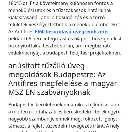
180°C-ot. Ez a követelmény különösen fontos a
menekülési utak és a tűzszakaszok határainak
kialakításánál, ahol a hősugárzás és a forró
felületek veszélyeztethetik a menekülő embereket.
Az Antifires
EI60 besorolású üvegrendszerei
például 66 perc integritást és 64 perc hőszigetelést
bizonyítottak a tesztek során, ami megbízható
védelmet nyújt a budapesti felújítási projektekben.
anúsított tűzálló üveg
megoldások Budapestre: Az
Antifires megfelelése a magyar
MSZ EN szabványoknak
Budapest V. kerületének dinamikus fejlődése, ahol
a modern irodaházak és kereskedelmi terek egyre
nagyobb számban jelennek meg, fokozott igényt
támaszt a fejlett tűzvédelmi üvegezés iránt. A helyi