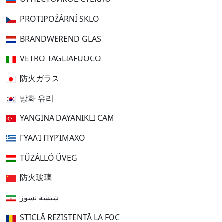
PROTIPOŽÁRNÍ SKLO
BRANDWEREND GLAS
VETRO TAGLIAFUOCO
防火ガラス
방화 유리
YANGINA DAYANIKLI CAM
ΓΥΑΛΊ ΠΥΡΊΜΑΧΟ
TŰZÁLLÓ ÜVEG
防火玻璃
شیشه نسوز
STICLĂ REZISTENTĂ LA FOC