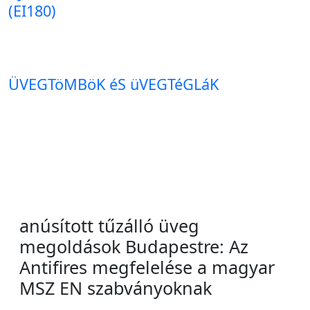
(EI180)
ÜVEGTöMBöK éS üVEGTéGLáK
anúsított tűzálló üveg
megoldások Budapestre: Az
Antifires megfelelése a magyar
MSZ EN szabványoknak