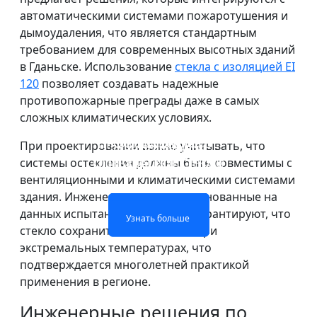
автоматическими системами пожаротушения и
дымоудаления, что является стандартным
требованием для современных высотных зданий
в Гданьске. Использование
стекла с изоляцией EI
120
позволяет создавать надежные
противопожарные преграды даже в самых
сложных климатических условиях.
ПРОТИВОПОЖАРНОЕ
ОГНЕОПАСНАЯ
При проектировании важно учитывать, что
ОДНОСЛОЙНОЕ
ДВУХСЛОЙНОЕ
СТЕКЛО ОКОН И
СТЕКЛЯННАЯ
системы остекления должны быть совместимы с
ОГНЕОПАСНОЕ СТЕКЛО
ОГНЕЖЕСТКОЕ СТЕКЛО
ПЕРЕГОРОДКА
ДВЕРЕЙ
вентиляционными и климатическими системами
здания. Инженерные расчеты, основанные на
Узнать больше
Узнать больше
данных испытаний по EN 1363, гарантируют, что
Узнать больше
Узнать больше
стекло сохранит свои свойства при
экстремальных температурах, что
подтверждается многолетней практикой
применения в регионе.
Инженерные решения по