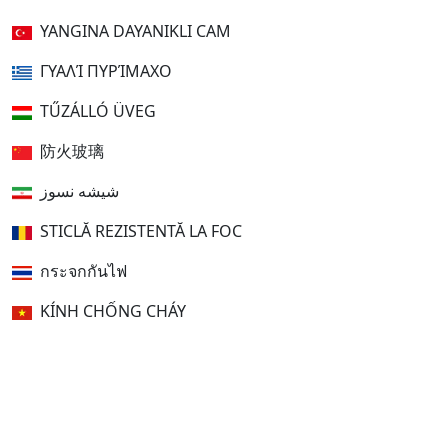
YANGINA DAYANIKLI CAM
ΓΥΑΛΊ ΠΥΡΊΜΑΧΟ
TŰZÁLLÓ ÜVEG
防火玻璃
شیشه نسوز
STICLĂ REZISTENTĂ LA FOC
กระจกกันไฟ
KÍNH CHỐNG CHÁY