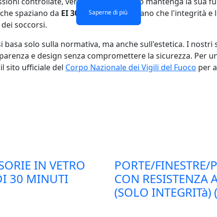
ssioni controllate, verificano che il vetro mantenga la sua f
ti che spaziano da
EI 30 a EI 120
, assicurano che l'integrità e
Saperne di più
Saperne di più
Saperne di più
Saperne di più
 dei soccorsi.
 basa solo sulla normativa, ma anche sull'estetica. I nostri
asparenza e design senza compromettere la sicurezza. Per u
l sito ufficiale del
Corpo Nazionale dei Vigili del Fuoco
per a
SORIE IN VETRO
PORTE/FINESTRE/P
I 30 MINUTI
CON RESISTENZA A
(SOLO INTEGRITà) 