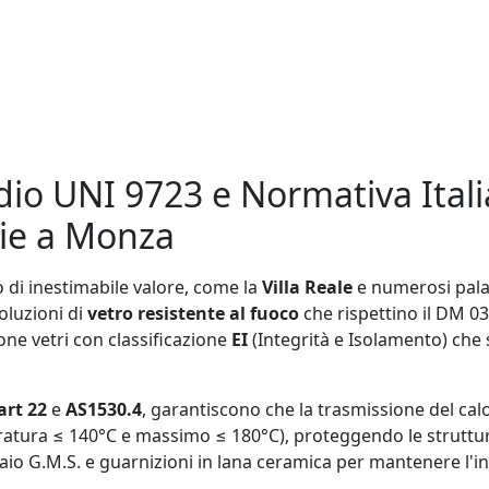
io UNI 9723 e Normativa Itali
izie a Monza
di inestimabile valore, come la
Villa Reale
e numerosi palazz
soluzioni di
vetro resistente al fuoco
che rispettino il DM 0
pone vetri con classificazione
EI
(Integrità e Isolamento) che 
art 22
e
AS1530.4
, garantiscono che la trasmissione del cal
tura ≤ 140°C e massimo ≤ 180°C), proteggendo le strutture 
cciaio G.M.S. e guarnizioni in lana ceramica per mantenere l'i