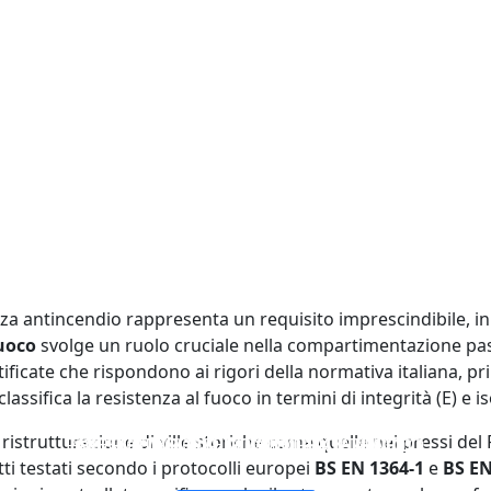
a antincendio rappresenta un requisito imprescindibile, in par
fuoco
svolge un ruolo cruciale nella compartimentazione pass
tificate che rispondono ai rigori della normativa italiana, p
 classifica la resistenza al fuoco in termini di integrità (E) e 
 ristrutturazione di ville storiche come quelle nei pressi d
PARETE DIVISORIA IN VETRO TAGLIAFUOCO
FINESTRE E PORTE CON VETRI ANTIFUOCO
VETRO SINGOLO STRATO TAGLIAFUOCO
VETRO TAGLIAFUOCO DOPPIO STRATO
ti testati secondo i protocolli europei
BS EN 1364-1
e
BS EN