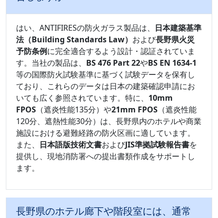
はい、ANTIFIRESの防火ガラス製品は、
日本建築基準
法（Building Standards Law）
および
長野県火災
予防条例
に完全適合するよう設計・認証されていま
す。当社の製品は、
BS 476 Part 22
や
BS EN 1634-1
等の国際防火試験基準に基づく試験データを保有し
ており、これらのデータは日本の建築確認申請にお
いても広く参照されています。特に、
10mm
FPOS
（遮炎性能135分）や
21mm FPOS
（遮炎性能
120分、遮熱性能30分）は、長野県内のホテルや商業
施設における避難経路の防火区画に適しています。
また、
日本語版技術文書
および
JIS準拠試験報告書
を
提供し、現地消防署への提出書類作成をサポートし
ます。
長野県のホテル廊下や階段室には、通常