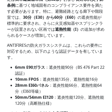
条例
に基づく地域固有のコンプライアンス要件を満た
す必要があります。特に、避難経路となる廊下や階段
室では、
30分（E30）から60分（E60）
の遮炎性能が
標準的に要求され、さらに火災感知器やスプリンクラ
ーが設置されない区画では
遮熱性能（I）
の追加が求め
られるケースが増加しています。
ANTIFIRESの防火ガラスシステムは、これらの要件に
対応するため、以下のような認証データを有していま
す。
6mm E90ガラス
：遮炎性能90分（BS 476 Part 22
認証）
10mm FPOS
：遮炎性能135分、遮熱性能16分
28mm EI60パネル
：遮炎性能66分、遮熱性能64
分（EI60等級）
50mm/54mm EI120
：遮炎性能120分、遮熱性能
120分（高断熱仕様）