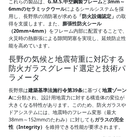
これらの製品は、
G.M.S.中空鋼製フレーム
と
3mm～
6mmのセラミックウール
によるシールシステムを採
用し、長野県の消防署が求める
「防火設備認定」
の取
得を支援します。また、
膨張性防火シール
（20mm×4mm）
をフレーム内部に配置することで、
火災時の熱膨張による隙間閉塞を実現し、延焼防止性
能を高めています。
長野の気候と地震荷重に対応する
防火ガラスグレード選定と技術パ
ラメータ
長野県は
建築基準法施行令第39条
に基づく
地震ゾーン
A
に分類され、設計用地震力に対する構造体の変位が
大きくなる特性があります。このため、防火ガラスや
ドアシステムには、地震時のフレーム変形（最大
38mm～152mmのたわみ）に対しても
ガラスの完全
性（Integrity）
を維持できる性能が要求されます。