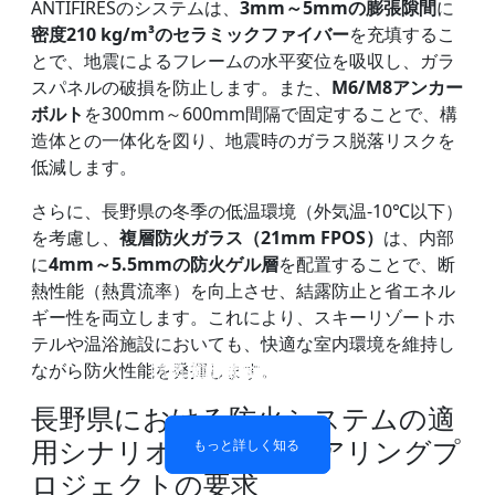
ANTIFIRESのシステムは、
3mm～5mmの膨張隙間
に
密度210 kg/m³のセラミックファイバー
を充填するこ
とで、地震によるフレームの水平変位を吸収し、ガラ
スパネルの破損を防止します。また、
M6/M8アンカー
ボルト
を300mm～600mm間隔で固定することで、構
造体との一体化を図り、地震時のガラス脱落リスクを
低減します。
さらに、長野県の冬季の低温環境（外気温-10℃以下）
を考慮し、
複層防火ガラス（21mm FPOS）
は、内部
に
4mm～5.5mmの防火ゲル層
を配置することで、断
熱性能（熱貫流率）を向上させ、結露防止と省エネル
ギー性を両立します。これにより、スキーリゾートホ
テルや温浴施設においても、快適な室内環境を維持し
防火ガラス製間仕切り壁
防火ガラス窓とドア
二重層防火ガラス
単層耐火ガラス
ながら防火性能を発揮します。
長野県における防火システムの適
用シナリオとエンジニアリングプ
もっと詳しく知る
もっと詳しく知る
もっと詳しく知る
もっと詳しく知る
ロジェクトの要求