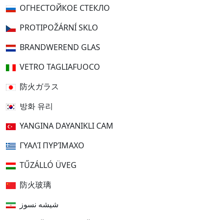
ОГНЕСТОЙКОЕ СТЕКЛО
PROTIPOŽÁRNÍ SKLO
BRANDWEREND GLAS
VETRO TAGLIAFUOCO
防火ガラス
방화 유리
YANGINA DAYANIKLI CAM
ΓΥΑΛΊ ΠΥΡΊΜΑΧΟ
TŰZÁLLÓ ÜVEG
防火玻璃
شیشه نسوز