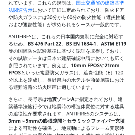
れています。これらの規制は、
国土交通省の建築基準
法関連告示
において詳細に定められており、防火ドア
や防火ガラスには30分から60分の防火性能（遮炎性能
および遮熱性能）が求められるケースが一般的です。
ANTIFIRESは、これらの日本国内規制に完全に対応す
るため、
BS 476 Part 22
、
BS EN 1634-1
、
ASTM E119
等の国際防火試験基準に基づく認証を取得しており、
その試験データは日本の建築確認申請においても広く
参照されています。例えば、
10mm FPOS
や
21mm
FPOS
といった複層防火ガラスは、遮炎性能（E）120
分以上を達成し、長野県内のホテルや商業施設におけ
る避難通路の防火区画に適しています。
さらに、長野県は
地震ゾーンA
に指定されており、建
築基準法施行令では地震時の構造体変位に対する建具
の追従性が要求されます。ANTIFIRESのシステムは、
3mm～5mmの膨張隙間
と
セラミックファイバー充填
による可動性を確保し、地震動によるフレーム変形時