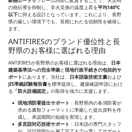
断熱ボード
をフレーム内部に配置することで、火災時
の熱伝導を抑制し、非火災側の温度上昇を
平均140℃
以下
に抑える設計となっています。これにより、長野
県の厳しい環境下でも、長期にわたる信頼性を確保し
ます。
ANTIFIRESのブランド優位性と長
野県のお客様に選ばれる理由
ANTIFIRESが長野県のお客様に選ばれる理由は、
日本
建築基準法への完全準拠
と
現地行政手続きの包括的サ
ポート
にあります。当社は、
日本語版技術文書
および
JIS準拠試験報告書
を標準提供し、建築確認申請におけ
る
「防火設備認定」
の取得を強力に支援します。
現地消防署提出サポート
：長野県内の各消防署が
求める書類フォーマットに準拠した提出資料を作
成し、承認期間の短縮を実現します。
多言語対応技術サポート
：日本語の専門スタッフ
が、設計段階から施工完了まで一貫してサポート