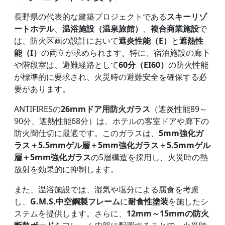
長野県の代表的な建築プロジェクトである
スキーリゾ
ートホテル
、
温浴施設（温泉旅館）
、
複合商業施設
で
は、防火区画の設計において
遮炎性能（E）
と
遮熱性
能（I）
の両立が求められます。特に、宿泊施設の廊下
や階段室は、避難経路として
60分（EI60）
の防火性能
が標準的に要求され、火災時の避難安全を確保する必
要があります。
ANTIFIRESの
26mmドア用防火ガラス
（遮炎性能89～
90分、遮熱性能68分）は、ホテルの客室ドアや廊下の
防火間仕切に最適です。このガラスは、
5mm強化ガ
ラス＋5.5mmゲル層＋5mm強化ガラス＋5.5mmゲル
層＋5mm強化ガラス
の5層構造を採用し、火災時の熱
放射を効果的に抑制します。
また、温浴施設では、湿気や塩分による腐食を考慮
し、
G.M.S.中空鋼製フレーム
に
耐食性塗装
を施したシ
ステムを提供します。さらに、
12mm～15mmの防火