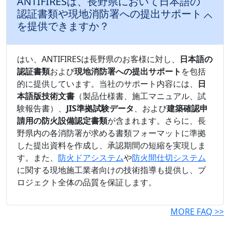
ANTIFIRESは、長野県において日本語の
認証書類や現地消防署への提出サポート
を提供できますか？
はい、ANTIFIRESは長野県のお客様に対し、
日本語の
認証書類
および
現地消防署への提出サポート
を包括
的に提供しています。当社のサポート内容には、
日
本語版技術文書
（製品仕様書、施工マニュアル、試
験報告書）、
JIS準拠試験データ
、および
建築確認申
請用の防火設備認定書類
が含まれます。さらに、長
野県内の各消防署が求める書類フォーマットに準拠
した提出資料を作成し、承認期間の短縮を実現しま
す。また、
防火ドアシステム
や
防火間仕切システム
に関する現地施工業者向けの技術指導も提供し、プ
ロジェクト全体の品質を保証します。
MORE FAQ >>