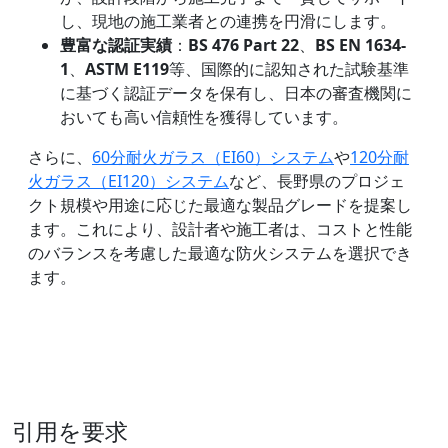
し、現地の施工業者との連携を円滑にします。
豊富な認証実績
：
BS 476 Part 22
、
BS EN 1634-
1
、
ASTM E119
等、国際的に認知された試験基準
に基づく認証データを保有し、日本の審査機関に
おいても高い信頼性を獲得しています。
さらに、
60分耐火ガラス（EI60）システム
や
120分耐
火ガラス（EI120）システム
など、長野県のプロジェ
クト規模や用途に応じた最適な製品グレードを提案し
ます。これにより、設計者や施工者は、コストと性能
のバランスを考慮した最適な防火システムを選択でき
ます。
引用を要求