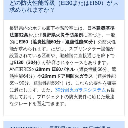
どの防火性能等級（EI30またはEI60）が
求められますか？
長野県内のホテル廊下や階段室には、
日本建築基準
法第62条
および
長野県火災予防条例
に基づき、一般
的に
EI60（遮炎性能60分＋遮熱性能60分）
の防火性
能が求められます。ただし、スプリンクラー設備が
設置されている区画や、避難階に直接通じる廊下で
は
EI30（30分）
が許容されるケースもあります。
ANTIFIRESの
28mm EI60パネル
（遮炎性能66分、遮
熱性能64分）や
26mmドア用防火ガラス
（遮炎性能
89～90分、遮熱性能68分）は、これらの要件を確実
に満たします。また、
30分耐火ガラスシステム
も提
供しており、プロジェクトの防火要件に応じた最適
なグレードを選定できます。