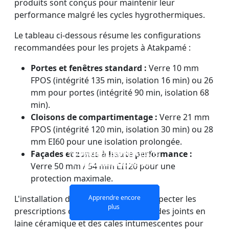
produits sont conçus pour maintenir leur
performance malgré les cycles hygrothermiques.
Le tableau ci-dessous résume les configurations
recommandées pour les projets à Atakpamé :
Portes et fenêtres standard :
Verre 10 mm
FPOS (intégrité 135 min, isolation 16 min) ou 26
mm pour portes (intégrité 90 min, isolation 68
min).
Cloisons de compartimentage :
Verre 21 mm
FPOS (intégrité 120 min, isolation 30 min) ou 28
mm EI60 pour une isolation prolongée.
VITRAGES IGNIFUGES ET
PAROI DE SÉPARATION
VERRE COUPE-FEU
VERRE COUPE-FEU
Façades et zones à haute performance :
EN VERRE COUPE-FEU
DOUBLE COUCHE
MONOCOUCHE
PORTES
Verre 50 mm / 54 mm EI120 pour une
protection maximale.
Apprendre encore
Apprendre encore
Apprendre encore
Apprendre encore
L'installation doit impérativement respecter les
plus
plus
plus
plus
prescriptions de calfeutrement avec des joints en
laine céramique et des cales intumescentes pour