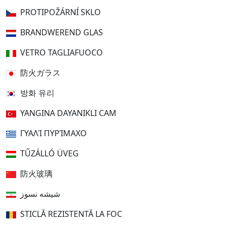
PROTIPOŽÁRNÍ SKLO
BRANDWEREND GLAS
VETRO TAGLIAFUOCO
防火ガラス
방화 유리
YANGINA DAYANIKLI CAM
ΓΥΑΛΊ ΠΥΡΊΜΑΧΟ
TŰZÁLLÓ ÜVEG
防火玻璃
شیشه نسوز
STICLĂ REZISTENTĂ LA FOC