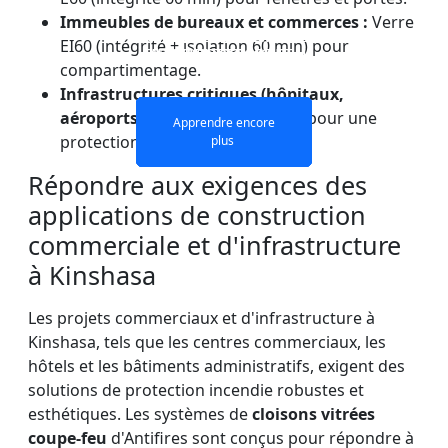
Immeubles de bureaux et commerces :
Verre
VITRAGES IGNIFUGES ET
PAROI DE SÉPARATION
VERRE COUPE-FEU
VERRE COUPE-FEU
EI60 (intégrité + isolation 60 min) pour
EN VERRE COUPE-FEU
DOUBLE COUCHE
MONOCOUCHE
PORTES
compartimentage.
Infrastructures critiques (hôpitaux,
aéroports) :
Verre
EI60
ou EI120 pour une
Apprendre encore
Apprendre encore
Apprendre encore
Apprendre encore
protection renforcée.
plus
plus
plus
plus
Répondre aux exigences des
applications de construction
commerciale et d'infrastructure
à Kinshasa
Les projets commerciaux et d'infrastructure à
Kinshasa, tels que les centres commerciaux, les
hôtels et les bâtiments administratifs, exigent des
solutions de protection incendie robustes et
esthétiques. Les systèmes de
cloisons vitrées
coupe-feu
d'Antifires sont conçus pour répondre à