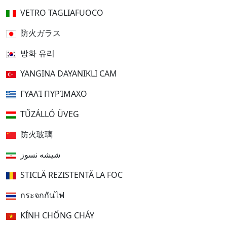
VETRO TAGLIAFUOCO
防火ガラス
방화 유리
YANGINA DAYANIKLI CAM
ΓΥΑΛΊ ΠΥΡΊΜΑΧΟ
TŰZÁLLÓ ÜVEG
防火玻璃
شیشه نسوز
STICLĂ REZISTENTĂ LA FOC
กระจกกันไฟ
KÍNH CHỐNG CHÁY