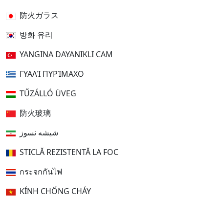
防火ガラス
방화 유리
YANGINA DAYANIKLI CAM
ΓΥΑΛΊ ΠΥΡΊΜΑΧΟ
TŰZÁLLÓ ÜVEG
防火玻璃
شیشه نسوز
STICLĂ REZISTENTĂ LA FOC
กระจกกันไฟ
KÍNH CHỐNG CHÁY