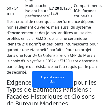
6mm
Multicouche
Compartiments
50 / 54
EI120
(E120 /
isolant haute
IGH, façades
mm
I120)
performance
coupe-feu
Il est crucial de noter que la performance dépend
non seulement du verre, mais aussi du système
d'encadrement et des joints. Antifires utilise des
profilés en acier G.M.S., de la laine céramique
(densité 210 kg/m³) et des joints intumescents pour
garantir une étanchéité parfaite. Pour un projet
dans une tour de La Défense ou un ERP du Marais,
VITRAGES IGNIFUGES ET
PAROI DE SÉPARATION
VERRE COUPE-FEU
VERRE COUPE-FEU
le choix d'un système
EI60
ou
EI120
sera déterminé
EN VERRE COUPE-FEU
DOUBLE COUCHE
MONOCOUCHE
PORTES
par le degré de résistance au feu requis par le plan
de sécurité.
Apprendre encore
Apprendre encore
Apprendre encore
Apprendre encore
Exigences d'Application pour les
plus
plus
plus
plus
Types de Bâtiments Parisiens :
Façades Historiques et Cloisons
de Bureaux Modernes