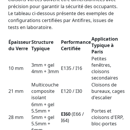
précision pour garantir la sécurité des occupants.
Le tableau ci-dessous présente des exemples de
configurations certifiées par Antifires, issues de
tests en laboratoire.
Application
Épaisseur
Structure
Performance
Typique à
du Verre
Typique
Certifiée
Paris
Petites
3mm + gel
fenêtres,
10 mm
E135 / I16
4mm + 3mm
cloisons
secondaires
Multicouche
Cloisons de
21 mm
composite
E120 / I30
bureaux, cages
isolant
d'escalier
6mm + gel
5.5mm +
Portes et
EI60
(E66 /
28 mm
5mm + gel
cloisons d'ERP,
I64)
5.5mm +
bloc-portes