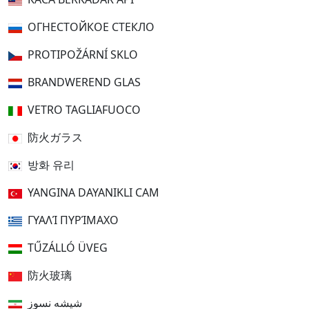
ОГНЕСТОЙКОЕ СТЕКЛО
PROTIPOŽÁRNÍ SKLO
BRANDWEREND GLAS
VETRO TAGLIAFUOCO
防火ガラス
방화 유리
YANGINA DAYANIKLI CAM
ΓΥΑΛΊ ΠΥΡΊΜΑΧΟ
TŰZÁLLÓ ÜVEG
防火玻璃
شیشه نسوز