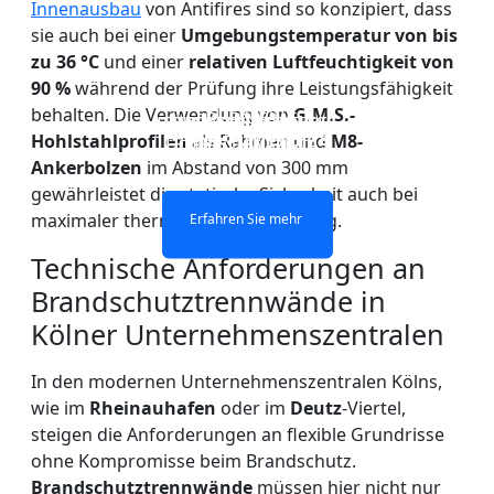
Innenausbau
von Antifires sind so konzipiert, dass
sie auch bei einer
Umgebungstemperatur von bis
zu 36 °C
und einer
relativen Luftfeuchtigkeit von
90 %
während der Prüfung ihre Leistungsfähigkeit
FEUERFESTE
behalten. Die Verwendung von
G.M.S.-
DOPPELSCHICHTIGES
FEUERSCHUTZGLAS-
EINSCHICHTIGES
VERGLASUNG VON
Hohlstahlprofilen
als Rahmen und
M8-
FEUERSCHUTZGLAS
FEUERSCHUTZGLAS
TRENNWAND
FENSTERN UND TÜREN
Ankerbolzen
im Abstand von 300 mm
gewährleistet die statische Sicherheit auch bei
maximaler thermischer Ausdehnung.
Erfahren Sie mehr
Erfahren Sie mehr
Erfahren Sie mehr
Erfahren Sie mehr
Technische Anforderungen an
Brandschutztrennwände in
Kölner Unternehmenszentralen
In den modernen Unternehmenszentralen Kölns,
wie im
Rheinauhafen
oder im
Deutz
-Viertel,
steigen die Anforderungen an flexible Grundrisse
ohne Kompromisse beim Brandschutz.
Brandschutztrennwände
müssen hier nicht nur