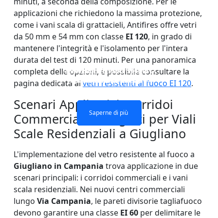
minuti, a seconda della composizione. Per le
applicazioni che richiedono la massima protezione,
come i vani scala di grattacieli, Antifires offre vetri
da 50 mm e 54 mm con classe
EI 120
, in grado di
mantenere l'integrità e l'isolamento per l'intera
durata del test di 120 minuti. Per una panoramica
VETRO SINGOLO STRATO
FINESTRE E PORTE CON
VETRO TAGLIAFUOCO
PARETE DIVISORIA IN
completa delle opzioni, è possibile consultare la
VETRO TAGLIAFUOCO
VETRI ANTIFUOCO
DOPPIO STRATO
TAGLIAFUOCO
pagina dedicata ai
vetri resistenti al fuoco EI 120
.
Scenari Applicativi: Corridoi
Saperne di più
Saperne di più
Saperne di più
Saperne di più
Commerciali e Progetti per Viali
Scale Residenziali a Giugliano
L'implementazione del vetro resistente al fuoco a
Giugliano in Campania
trova applicazione in due
scenari principali: i corridoi commerciali e i vani
scala residenziali. Nei nuovi centri commerciali
lungo
Via Campania
, le pareti divisorie tagliafuoco
devono garantire una classe
EI 60
per delimitare le