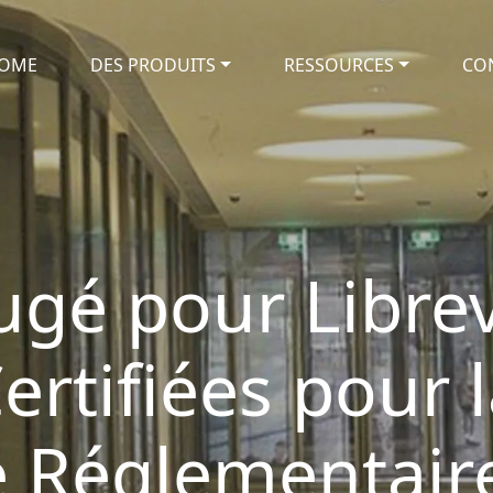
OME
DES PRODUITS
RESSOURCES
CO
ugé pour Librevi
ertifiées pour 
é Réglementair