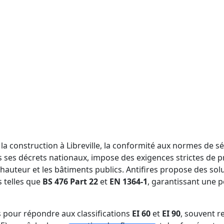
 la construction à Libreville, la conformité aux normes de s
s ses décrets nationaux, impose des exigences strictes de pr
hauteur et les bâtiments publics. Antifires propose des sol
s telles que
BS 476 Part 22
et
EN 1364-1
, garantissant une p
PAROI DE SÉPARATION EN VERRE COUPE-FEU
VERRE COUPE-FEU DOUBLE COUCHE
VERRE COUPE-FEU MONOCOUCHE
VITRAGES IGNIFUGES ET PORTES
 pour répondre aux classifications
EI 60
et
EI 90
, souvent r