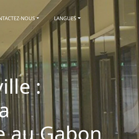
NTACTEZ-NOUS
LANGUES
lle :
la
e au Gabon