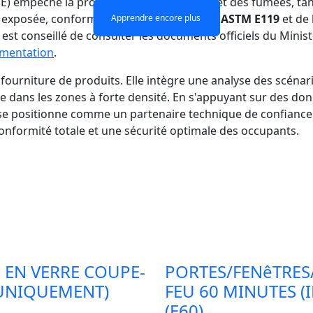
é (E) empêche la propagation des flammes et des fumées, tand
n exposée, conformément aux critères de l'
ASTM E119
et de l
Apprendre encore plus
Apprendre encore plus
Apprendre encore plus
Apprendre encore plus
est conseillé de consulter les documents officiels du Minis
ementation
.
a fourniture de produits. Elle intègre une analyse des scénar
dans les zones à forte densité. En s'appuyant sur des donné
 se positionne comme un partenaire technique de confiance 
conformité totale et une sécurité optimale des occupants.
 EN VERRE COUPE-
PORTES/FENêTRES
 UNIQUEMENT)
FEU 60 MINUTES (
(E60)