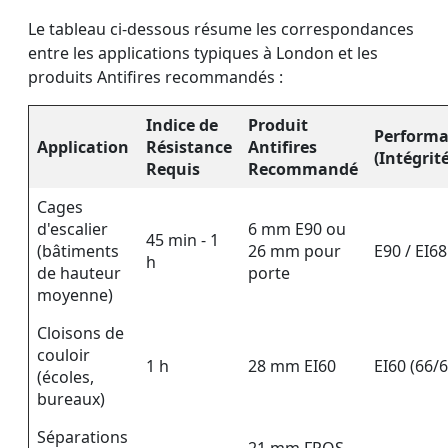
Le tableau ci-dessous résume les correspondances
entre les applications typiques à London et les
produits Antifires recommandés :
Indice de
Produit
Performa
Application
Résistance
Antifires
(Intégrit
Requis
Recommandé
Cages
d'escalier
6 mm E90 ou
45 min - 1
(bâtiments
26 mm pour
E90 / EI68
h
de hauteur
porte
moyenne)
Cloisons de
couloir
1 h
28 mm EI60
EI60 (66/
(écoles,
VITRAGES IGNIFUGES ET
PAROI DE SÉPARATION
VERRE COUPE-FEU
VERRE COUPE-FEU
bureaux)
EN VERRE COUPE-FEU
DOUBLE COUCHE
MONOCOUCHE
PORTES
Séparations