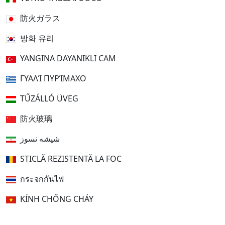
防火ガラス
방화 유리
YANGINA DAYANIKLI CAM
ΓΥΑΛΊ ΠΥΡΊΜΑΧΟ
TŰZÁLLÓ ÜVEG
防火玻璃
شیشه نسوز
STICLĂ REZISTENTĂ LA FOC
กระจกกันไฟ
KÍNH CHỐNG CHÁY