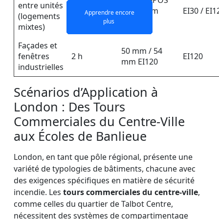
21 mm FPOS
entre unités
1 h - 2 h
ou 50 mm
EI30 / EI1
Apprendre encore
Apprendre encore
Apprendre encore
Apprendre encore
(logements
EI120
plus
plus
plus
plus
mixtes)
Façades et
50 mm / 54
fenêtres
2 h
EI120
mm EI120
industrielles
Scénarios d’Application à
London : Des Tours
Commerciales du Centre-Ville
aux Écoles de Banlieue
London, en tant que pôle régional, présente une
variété de typologies de bâtiments, chacune avec
des exigences spécifiques en matière de sécurité
incendie. Les
tours commerciales du centre-ville
,
comme celles du quartier de Talbot Centre,
nécessitent des systèmes de compartimentage