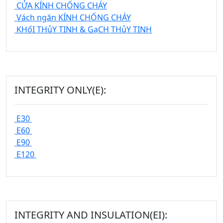
CỬA KÍNH CHỐNG CHÁY
Vách ngăn KÍNH CHỐNG CHÁY
KHốI THủY TINH & GạCH THủY TINH
INTEGRITY ONLY(E):
E30
E60
E90
E120
INTEGRITY AND INSULATION(EI):