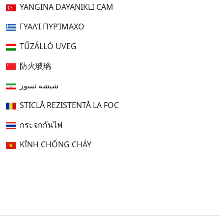
YANGINA DAYANIKLI CAM
ΓΥΑΛΊ ΠΥΡΊΜΑΧΟ
TŰZÁLLÓ ÜVEG
防火玻璃
شیشه نسوز
STICLĂ REZISTENTĂ LA FOC
กระจกกันไฟ
KÍNH CHỐNG CHÁY