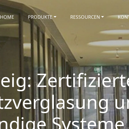
HOME
PRODUKTE
RESSOURCEN
KONT
g: Zertifiziert
tzverglasung u
ndige Systeme 