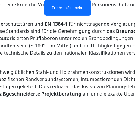
 – eine kritische Voraussetzung für den Personenschutz u
Erfahren Sie mehr
Erfahren Sie mehr
Erfahren Sie mehr
Erfahren Sie mehr
uerschutztüren und
EN 1364-1
für nichttragende Verglasung
ese Standards sind für die Genehmigung durch das
Brauns
 autorisierten Prüflaboren unter realen Brandbedingungen
dten Seite (≤ 180°C im Mittel) und die Dichtigkeit gegen
echnische Details zu den nationalen Klassifikationen verwei
chweig üblichen Stahl- und Holzrahmenkonstruktionen wir
t spezifischen Randverbundsystemen, intumeszierenden Dich
ugen geliefert. Dies reduziert das Risiko von Planungsfe
aßgeschneiderte Projektberatung
an, um die exakte Übe