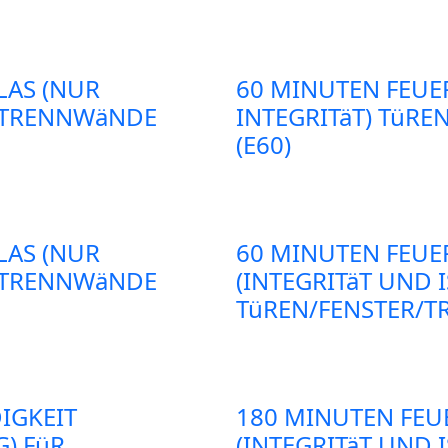
LAS (NUR
60 MINUTEN FEUE
R/TRENNWäNDE
INTEGRITäT) TüR
(E60)
LAS (NUR
60 MINUTEN FEU
R/TRENNWäNDE
(INTEGRITäT UND 
TüREN/FENSTER/T
IGKEIT
180 MINUTEN FE
G) FüR
(INTEGRITäT UND 