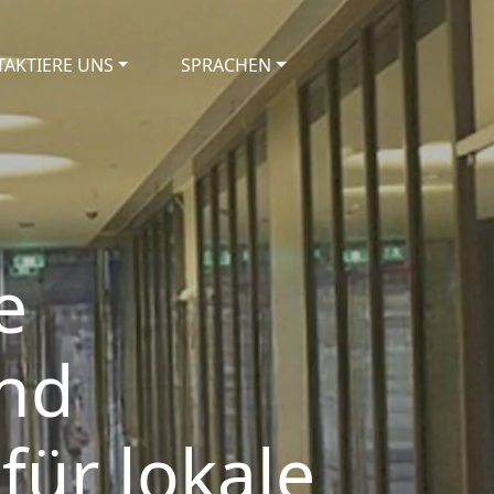
AKTIERE UNS
SPRACHEN
e
nd
für lokale