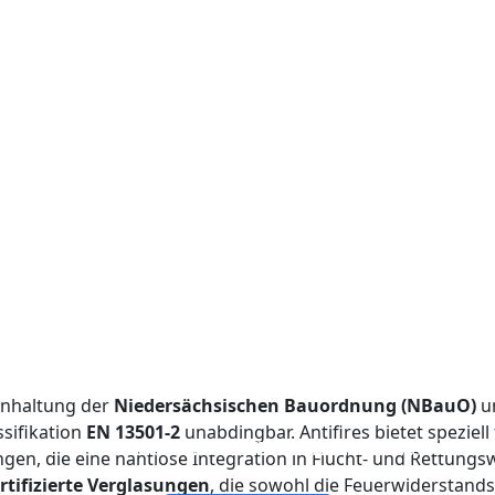
Einhaltung der
Niedersächsischen Bauordnung (NBauO)
u
sifikation
EN 13501-2
unabdingbar. Antifires bietet speziel
FEUERFESTE VERGLASUNG VON FENSTERN UND TÜREN
DOPPELSCHICHTIGES FEUERSCHUTZGLAS
EINSCHICHTIGES FEUERSCHUTZGLAS
FEUERSCHUTZGLAS-TRENNWAND
gen, die eine nahtlose Integration in Flucht- und Rettun
ertifizierte Verglasungen
, die sowohl die Feuerwiderstandsf