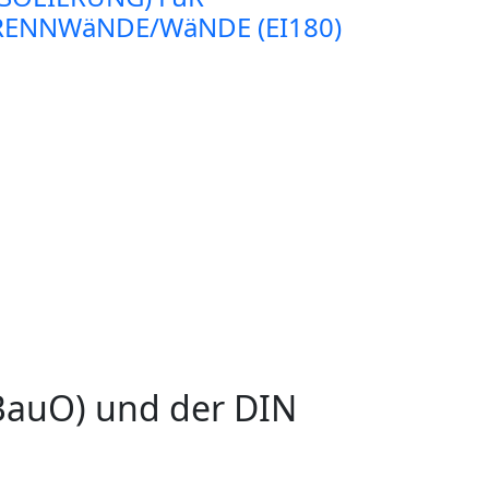
RENNWäNDE/WäNDE (EI180)
BauO) und der DIN