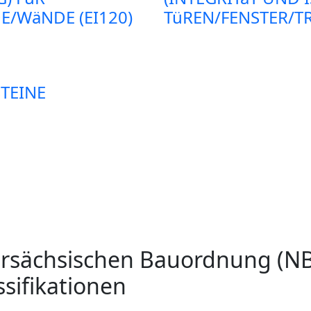
/WäNDE (EI120)
TüREN/FENSTER/T
TEINE
ersächsischen Bauordnung (N
sifikationen